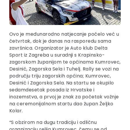
Ovo je međunarodno natjecanje počelo već u
četvrtak, dok je danas na rasporedu sama
završnica. Organizator je Auto klub Delta
Sport iz Zagreba u suradnji s Krapinsko-
zagorskom županijom te općinama Kumrovec,
Desinić, Zagorska Sela i Tuhelj. Rally se vozi na
području triju zagorskih općina; Kumrovec,
Desinić i Zagorska Sela. Na startu se okupilo
sedamdesetak posada iz Hrvatske i
inozemstva, a prvoj je znak za početak vožnje
na ceremonijalnom startu dao župan Źeljko
Kolar.
“S obzirom na dugu tradiciju i odličnu
organizaciju relija Kumrovec, čemu se od