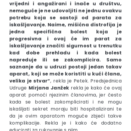
vrijedni i angažirani i inače u društvu,
nemoguće je ne udovoljiti ne jednu ovakvu
potrebu koja se sastoji od parata za
iskašljavanje. Naime, mišićna distrofija je
jedna specifična bolest koja je
progresivna i ovaj će im parat za
iskašljavanje značiti sigurnost u trenutku
kad dobe prehladu i kada bolest
napreduje ili se zakomplicira. Samo
saznanje da u udruzi postoji jedan takav
aparat, koji se može koristiti u kući člana,
velika je stvar“
, rekla je Petek.
Predsjednica
Udruge
Mirjana Janžek
rekla je kako će ovaj
aparat pomoći njezinim članovima, jer često
kada se bolest zakomplicirati i ne mogu
iskašljati sekret moraju biti hospitalizirani te
da je ovim aparatom moguće zbjeći takve
komplikacije. Rekla je i kako će dodatno
educirati za rukovanje s njim.