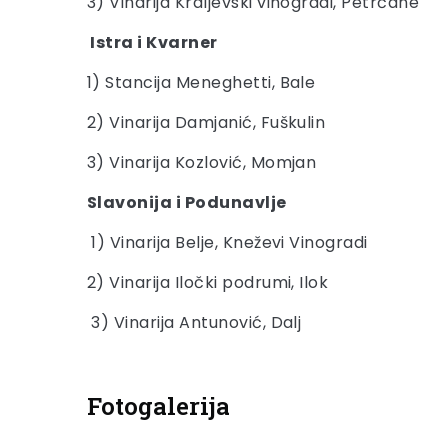
3) Vinarija Kraljevski vinogradi, Petrčane
Istra i Kvarner
1) Stancija Meneghetti, Bale
2) Vinarija Damjanić, Fuškulin
3) Vinarija Kozlović, Momjan
Slavonija i Podunavlje
1) Vinarija Belje, Kneževi Vinogradi
2) Vinarija Iločki podrumi, Ilok
3) Vinarija Antunović, Dalj
Fotogalerija