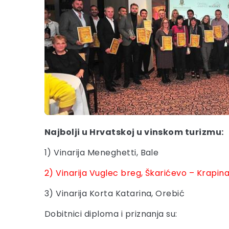
Najbolji u Hrvatskoj u vinskom turizmu:
1) Vinarija Meneghetti, Bale
2) Vinarija Vuglec breg, Škarićevo – Krapin
3) Vinarija Korta Katarina, Orebić
Dobitnici diploma i priznanja su: