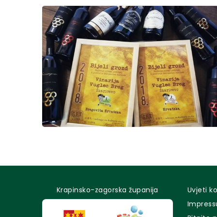
Krapinsko-zagorska županija
Uvjeti k
Impres