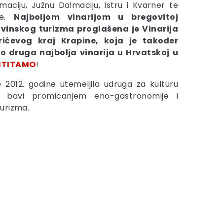
maciju, Južnu Dalmaciju, Istru i Kvarner te
je.
Najboljom vinarijom u bregovitoj
 vinskog turizma proglašena je Vinarija
rićevog kraj Krapine, koja je također
ao druga najbolja vinarija u Hrvatskoj u
STITAMO
!
e 2012. godine utemeljila udruga za kulturu
se bavi promicanjem eno-gastronomije i
urizma.