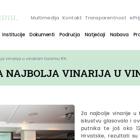
Multimedija
Kontakt
Transparentnost
ePri
Institucije
Dokumenti
Područja
Natječaji
Nabava
Pro
ja vinarija u vinskom turizmu RH
A NAJBOLJA VINARIJA U V
Za najbolje vinarije u 
iskustvu glasovalo i 
putnika te još oko 1
Hrvatske, rezultati su 