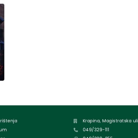
orištenja
Krapina, Magistratska uli
sum
049/329-111