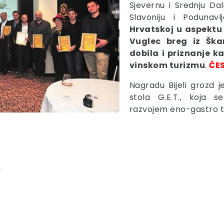
Sjevernu i Srednju Dal
Slavoniju i Podunavl
Hrvatskoj u aspektu
Vuglec breg iz Ška
dobila i priznanje k
vinskom turizmu
.
ČE
Nagradu Bijeli grozd j
stola G.E.T., koja 
razvojem eno-gastro t
a