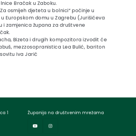
lnice Bračak u Zaboku.
a osmijeh djeteta u bolnici“ počinje u
ti u Europskom domu u Zagrebu (Jurišićeva
mu i zamjenica župana za društvene
včak.
cha, Bizeta i drugih kompozitora izvodit će
Habuš, mezzosopranistica Lea Bulić, bariton
sovitu Iva Jarić
ca 1
Županija na društvenim mrežama