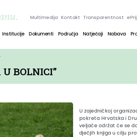
Multimedija
Kontakt
Transparentnost
ePri
Institucije
Dokumenti
Područja
Natječaji
Nabava
Pro
”
 U BOLNICI”
U zajedničkoj organiz
pokreta Hrvatska i Dru
veljače održat će se do
dječjih knjiga u cilju 