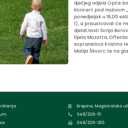
dječjeg odjela Opće bo
Koncert pod nazivom „Z
ponedjeljak u 18,00 sa
1), a prisustvovat će 
djelatnosti Sonja Boro
Djela Mozarta, Offenba
sopranistica Kristina 
Matija Škvorc te na gla
orištenja
Krapina, Magistratska uli
sum
049/329-111
nas
049/329-255