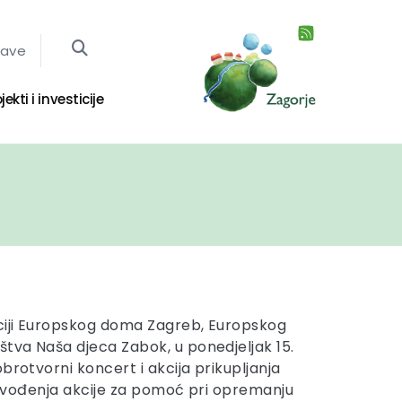
jave
jekti i investicije
aciji Europskog doma Zagreb, Europskog
štva Naša djeca Zabok, u ponedjeljak 15.
brotvorni koncert i akcija prikupljanja
provođenja akcije za pomoć pri opremanju