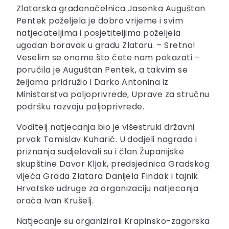
Zlatarska gradonačelnica Jasenka Auguštan
Pentek poželjela je dobro vrijeme i svim
natjecateljima i posjetiteljima poželjela
ugodan boravak u gradu Zlataru. – Sretno!
Veselim se onome što ćete nam pokazati –
poručila je Auguštan Pentek, a takvim se
željama pridružio i Darko Antonina iz
Ministarstva poljoprivrede, Uprave za stručnu
podršku razvoju poljoprivrede.
Voditelj natjecanja bio je višestruki državni
prvak Tomislav Kuharić. U dodjeli nagrada i
priznanja sudjelovali su i član Županijske
skupštine Davor Kljak, predsjednica Gradskog
vijeća Grada Zlatara Danijela Findak i tajnik
Hrvatske udruge za organizaciju natjecanja
orača Ivan Krušelj.
Natjecanje su organizirali Krapinsko-zagorska