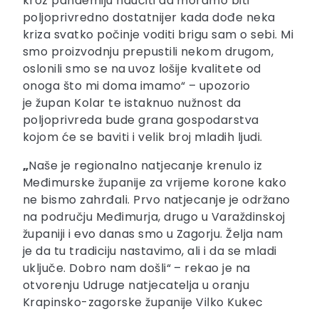
kroz pandemiju naučiti da moramo biti
poljoprivredno dostatnijer kada dođe neka
kriza svatko počinje voditi brigu sam o sebi. Mi
smo proizvodnju prepustili nekom drugom,
oslonili smo se na
uvoz lošije kvalitete od
onoga što mi doma imamo“ – upozorio
je župan Kolar te istaknuo nužnost da
poljoprivreda bude grana gospodarstva
kojom će se baviti i velik broj mladih ljudi.
„
Naše je regionalno natjecanje krenulo iz
Međimurske županije za vrijeme korone kako
ne bismo zahrđali. Prvo natjecanje je održano
na području Međimurja, drugo u Varaždinskoj
županiji i evo danas smo u Zagorju. Želja nam
je da tu tradiciju nastavimo, ali i da se mladi
uključe. Dobro nam došli“ – rekao je na
otvorenju Udruge natjecatelja u oranju
Krapinsko-zagorske županije Vilko Kukec