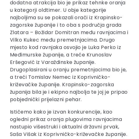
dodatna atrakcija bio je prikaz tehnke oranja
u kategorji oldtimer. U obje kategorije
najboljima su se pokazali orači iz Krapinsko-
zagorske županije i to oba s područja grada
Zlatara – Božidar Domitran među ravnjacima i
Vilko Kukec među premetnjacima. Drugo
mjesto kod ravnjaka osvojio je Luka Perko iz
Međimurske županije, a treće Krunoslav
Eršegović iz Varaždinske županije.
Drugoplasirani u oranju premetnjacima bio je,
a treći Tomislav Nemec iz Koprivničko-
križevačke županije. Krapinsko-zagorska
županija bila je i ekipno najbolja te joj je pripao
pobjednički prijelazni pehar.
Ističemo kako je izvan konkurencije, kao
ogledni prikaz oranja plugovima ravnjacima
nastupio višestruki i aktualni državni prvak,
Saša Višak iz Koprivničko-križevačke županije.