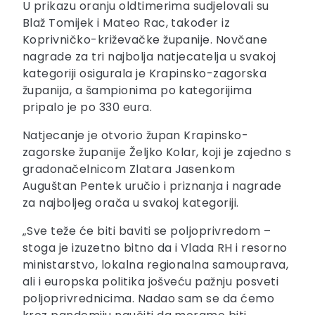
U prikazu oranju oldtimerima sudjelovali su
Blaž Tomijek i Mateo Rac, također iz
Koprivničko-križevačke županije. Novčane
nagrade za tri najbolja natjecatelja u svakoj
kategoriji osigurala je Krapinsko-zagorska
županija, a šampionima po kategorijima
pripalo je po 330 eura.
Natjecanje je otvorio župan Krapinsko-
zagorske županije Željko Kolar, koji je zajedno s
gradonačelnicom Zlatara Jasenkom
Auguštan Pentek uručio i priznanja i nagrade
za najboljeg orača u svakoj kategoriji.
„Sve teže će biti baviti se poljoprivredom –
stoga je izuzetno bitno da i Vlada RH i resorno
ministarstvo, lokalna regionalna samouprava,
ali i europska politika jošveću pažnju posveti
poljoprivrednicima. Nadao sam se da ćemo