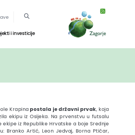
jave
jekti i investicije
kole Krapina
postala je državni prvak
, koja
zila ekipu iz Osijeka. Na prvenstvu u futsalu
e ekipe iz Republike Hrvatske a boje Srednje
su: Branko Artić, Leon Jedvaj, Borna Ptičar,