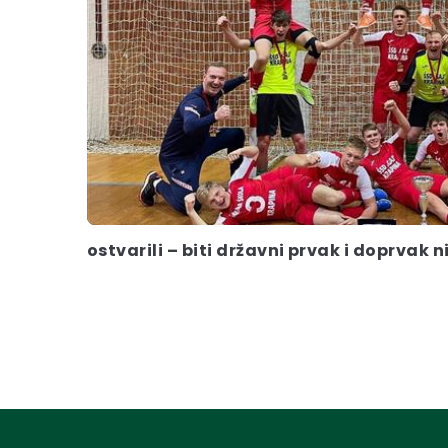
ostvarili – biti državni prvak i doprvak 