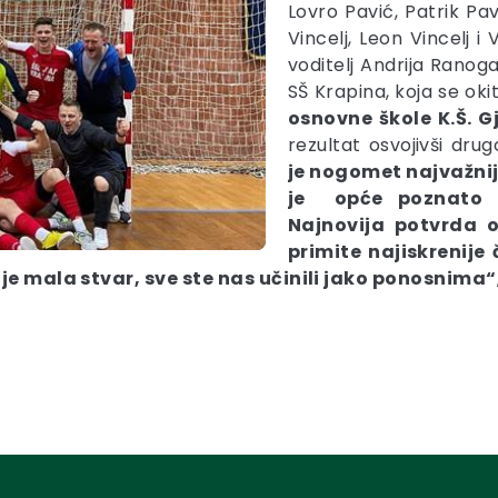
Lovro Pavić, Patrik Pav
Vincelj, Leon Vincelj i 
voditelj Andrija Ranog
SŠ Krapina, koja se ok
osnovne škole K.Š. G
rezultat osvojivši dru
je nogomet najvažnij
je opće poznato d
Najnovija potvrda o
primite najiskrenije
nije mala stvar, sve ste nas učinili jako ponosnima“