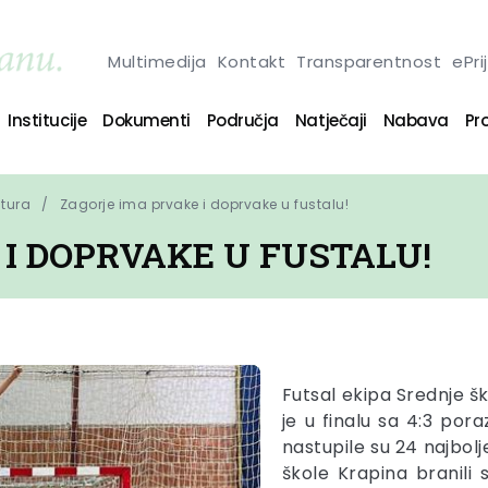
Multimedija
Kontakt
Transparentnost
ePri
Institucije
Dokumenti
Područja
Natječaji
Nabava
Pro
ltura
Zagorje ima prvake i doprvake u fustalu!
I DOPRVAKE U FUSTALU!
Futsal ekipa Srednje š
je u finalu sa 4:3 pora
nastupile su 24 najbolj
škole Krapina branili 