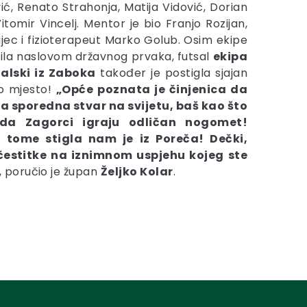
ić, Renato Strahonja, Matija Vidović, Dorian
Vitomir Vincelj. Mentor je bio Franjo Rozijan,
ajec i fizioterapeut Marko Golub. Osim ekipe
itila naslovom državnog prvaka, futsal
ekipa
jalski iz Zaboka
također je postigla sjajan
go mjesto!
„Opće poznata je činjenica da
a sporedna stvar na svijetu, baš kao što
a Zagorci igraju odličan nogomet!
 tome stigla nam je iz Poreča! Dečki,
 čestitke na iznimnom uspjehu kojeg ste
, poručio je župan
Željko Kolar
.