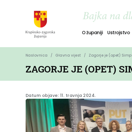
O županiji
Ustrojstvo
Naslovnica
Glavna vijest
Zagorje je (opet) Simpl
ZAGORJE JE (OPET) SI
Datum objave: 11. travnja 2024.