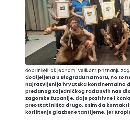
doprinijeli još jednom velikom priznanju z
dodijeljena u Biogradu na moru, no to ne
najrazvijenija hrvatska kontinentalna d
predanog zajedničkog rada svih nas dio
zagorske županije, daje pozitivne i kon
preostati ništa drugo, osim da kontakti
korištenje glazbene tantijeme, jer Krapi