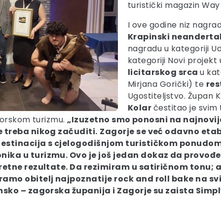
turistički magazin Way 
I ove godine niz nagrada
Krapinski neandertal
nagradu u kategoriji U
kategoriji Novi projekt
licitarskog srca
u kat
Mirjana Gorički) te
re
Ugostiteljstvo. Župan 
Kolar
čestitao je svim 
agorskom turizmu.
„Izuzetno smo ponosni na najnovij
 treba nikog začuditi.
Zagorje se već odavno etab
estinacija s cjelogodišnjom turističkom ponudom, 
nika u turizmu. Ovo je još jedan dokaz da provođ
kretne rezultate. Da rezimiram u satiričnom tonu
ramo obitelj najpoznatije rock and roll bake na s
nsko – zagorska županija i Zagorje su zaista Simpl