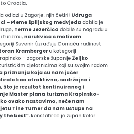
to Croatia.
 odlazi u Zagorje, njih četiri!
Udruga
ci – Pleme špiljskog medvjeda
dobila je
druge,
Terme Jezerčica
dobile su nagradu
u
 u turizmu,
narukvica s motivom
egoriji Suvenir (izrađuje Domaća radinost
storan Kramberger
u kategoriji
Krapinsko – zagorske županije
Željko
turističkim djelatnicima koji su svojim radom
a priznanja koja su nam jučer
liralo kao atraktivna, sadržajna i
što je rezultat kontinuiranog i
enje Master plana turizma Krapinsko-
; ako ovako nastavimo, neće nam
vijetu Tine Turner da nam ustupe na
y the best“
,
konstatirao je župan Kolar.