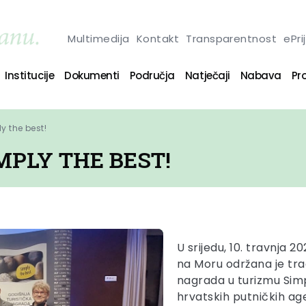
Multimedija
Kontakt
Transparentnost
ePri
Institucije
Dokumenti
Područja
Natječaji
Nabava
Pro
y the best!
MPLY THE BEST!
U srijedu, 10. travnja 
na Moru održana je tra
nagrada u turizmu Simp
hrvatskih putničkih age