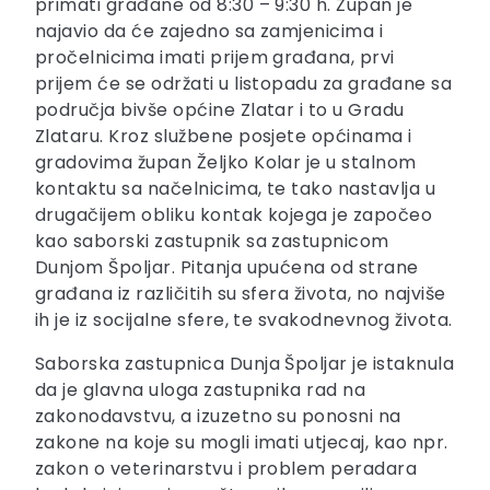
primati građane od 8:30 – 9:30 h. Župan je
najavio da će zajedno sa zamjenicima i
pročelnicima imati prijem građana, prvi
prijem će se održati u listopadu za građane sa
područja bivše općine Zlatar i to u Gradu
Zlataru. Kroz službene posjete općinama i
gradovima župan Željko Kolar je u stalnom
kontaktu sa načelnicima, te tako nastavlja u
drugačijem obliku kontak kojega je započeo
kao saborski zastupnik sa zastupnicom
Dunjom Špoljar. Pitanja upućena od strane
građana iz različitih su sfera života, no najviše
ih je iz socijalne sfere, te svakodnevnog života.
Saborska zastupnica Dunja Špoljar je istaknula
da je glavna uloga zastupnika rad na
zakonodavstvu, a izuzetno su ponosni na
zakone na koje su mogli imati utjecaj, kao npr.
zakon o veterinarstvu i problem peradara