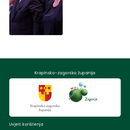
Krapinsko-zagorska županija
Uvjeti korištenja