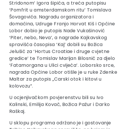
Stridonom’ Igora šipića, a treća putopisu
‘Pomfrit u amsterdamskom ritu’ Tomislava
Šovagovića. Nagradu organizatora i
domaćina, Udruge Franjo Horvat Kiš i Općine
Lobor dobio je putopis Nade Vukašinović
‘Piter, nebo, Neva’, a nagrade Kajkavskog
spravišća časopisa ‘Kaj’ dobili su Božica
Jelušić za ‘Hortus Croatiae i druge cvjetne
gredice’ te Tomislav Marijan Bilosnić za djelo
‘Fatamorgana u Ulici cvijeća’. Loborsko srce,
nagrada Općine Lobor otišle je u ruke Zdenke
Maltar za putopis „Carski otok i kitovi u
kolovozu”.
U ocjenjivačkom povjerenstvu bili su Ivo
Kalinski, Emilija Kovač, Božica Pažur i Darko
Raškaj.
U sklopu programa odrźano je i gostovanje