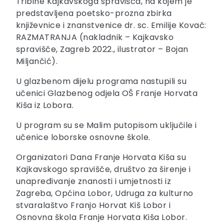
Tribine Kajkavskoga spravišča, na kojem je
predstavljena poetsko-prozna zbirka
književnice i znanstvenice dr. sc. Emilije Kovač:
RAZMATRANJA (nakladnik – Kajkavsko
spravišče, Zagreb 2022., ilustrator – Bojan
Miljančić).
U glazbenom dijelu programa nastupili su
učenici Glazbenog odjela OŠ Franje Horvata
Kiša iz Lobora.
U program su se Malim putopisom uključile i
učenice loborske osnovne škole.
Organizatori Dana Franje Horvata Kiša su
Kajkavskogo spravišče, društvo za širenje i
unapređivanje znanosti i umjetnosti iz
Zagreba, Općina Lobor, Udruga za kulturno
stvaralaštvo Franjo Horvat Kiš Lobor i
Osnovna škola Franje Horvata Kiša Lobor.