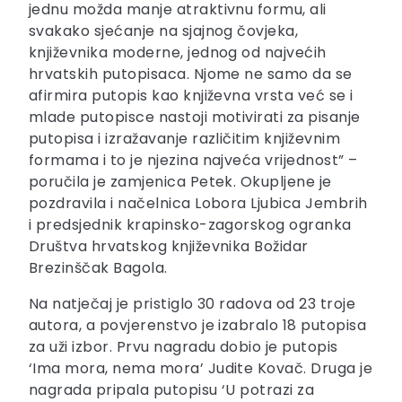
jednu možda manje atraktivnu formu, ali
svakako sjećanje na sjajnog čovjeka,
književnika moderne, jednog od najvećih
hrvatskih putopisaca. Njome ne samo da se
afirmira putopis kao književna vrsta već se i
mlade putopisce nastoji motivirati za pisanje
putopisa i izražavanje različitim književnim
formama i to je njezina najveća vrijednost” –
poručila je zamjenica Petek. Okupljene je
pozdravila i načelnica Lobora Ljubica Jembrih
i predsjednik krapinsko-zagorskog ogranka
Društva hrvatskog književnika Božidar
Brezinščak Bagola.
Na natječaj je pristiglo 30 radova od 23 troje
autora, a povjerenstvo je izabralo 18 putopisa
za uži izbor.
Prvu nagradu dobio je putopis
‘Ima mora, nema mora’ Judite Kovač. Druga je
nagrada pripala putopisu ‘U potrazi za