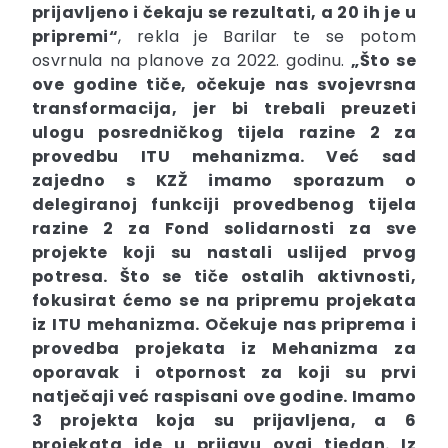
prijavljeno i čekaju se rezultati, a 20 ih je u
pripremi“
, rekla je Barilar te se potom
osvrnula na planove za 2022. godinu.
„Što se
ove godine tiče, očekuje nas svojevrsna
transformacija, jer bi trebali preuzeti
ulogu posredničkog tijela razine 2 za
provedbu ITU mehanizma. Već sad
zajedno s KZŽ imamo sporazum o
delegiranoj funkciji provedbenog tijela
razine 2 za Fond solidarnosti za sve
projekte koji su nastali uslijed prvog
potresa. Što se tiče ostalih aktivnosti,
fokusirat ćemo se na pripremu projekata
iz ITU mehanizma. Očekuje nas priprema i
provedba projekata iz Mehanizma za
oporavak i otpornost za koji su prvi
natječaji već raspisani ove godine. Imamo
3 projekta koja su prijavljena, a 6
projekata ide u prijavu ovaj tjedan. Iz