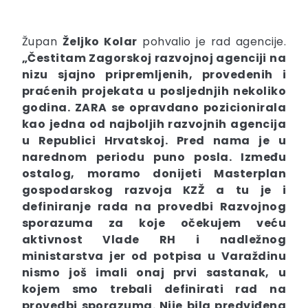
Župan
Željko Kolar
pohvalio je rad agencije.
„Čestitam Zagorskoj razvojnoj agenciji na
nizu sjajno pripremljenih, provedenih i
praćenih projekata u posljednjih nekoliko
godina. ZARA se opravdano pozicionirala
kao jedna od najboljih razvojnih agencija
u Republici Hrvatskoj. Pred nama je u
narednom periodu puno posla. Između
ostalog, moramo donijeti Masterplan
gospodarskog razvoja KZŽ a tu je i
definiranje rada na provedbi Razvojnog
sporazuma za koje očekujem veću
aktivnost Vlade RH i nadležnog
ministarstva jer od potpisa u Varaždinu
nismo još imali onaj prvi sastanak, u
kojem smo trebali definirati rad na
provedbi sporazuma. Nije bila predviđena