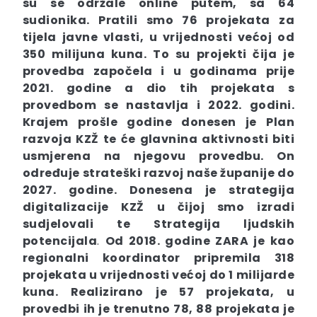
su se održale online putem, sa 64
sudionika. Pratili smo 76 projekata za
tijela javne vlasti, u vrijednosti većoj od
350 milijuna kuna. To su projekti čija je
provedba započela i u godinama prije
2021. godine a dio tih projekata s
provedbom se nastavlja i 2022. godini.
Krajem prošle godine donesen je Plan
razvoja KZŽ te će glavnina aktivnosti biti
usmjerena na njegovu provedbu. On
određuje strateški razvoj naše županije do
2027. godine. Donesena je strategija
digitalizacije KZŽ u čijoj smo izradi
sudjelovali te Strategija ljudskih
potencijala
.
Od 2018. godine ZARA je kao
regionalni koordinator pripremila 318
projekata u vrijednosti većoj do 1 milijarde
kuna. Realizirano je 57 projekata, u
provedbi ih je trenutno 78, 88 projekata je