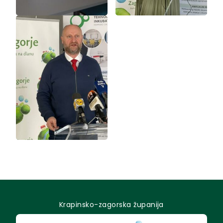
Krapinsko-zagorska županija