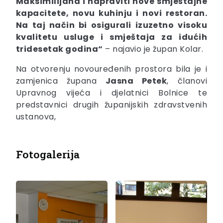
Maksimilijana i napraviti nove smještajne
kapacitete, novu kuhinju i novi restoran.
Na taj način bi osigurali izuzetno visoku
kvalitetu usluge i smještaja za idućih
tridesetak godina“
– najavio je župan Kolar.
Na otvorenju novouređenih prostora bila je i
zamjenica župana
Jasna Petek
, članovi
Upravnog vijeća i djelatnici Bolnice te
predstavnici drugih županijskih zdravstvenih
ustanova,
Fotogalerija