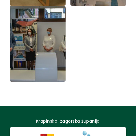
Krapinsko-zagorska županija