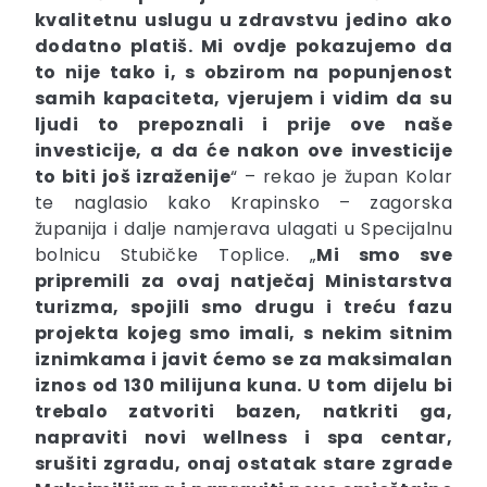
kvalitetnu uslugu u zdravstvu jedino ako
dodatno platiš. Mi ovdje pokazujemo da
to nije tako i, s obzirom na popunjenost
samih kapaciteta, vjerujem i vidim da su
ljudi to prepoznali i prije ove naše
investicije, a da će nakon ove investicije
to biti još izraženije
“ – rekao je župan Kolar
te naglasio kako Krapinsko – zagorska
županija i dalje namjerava ulagati u Specijalnu
bolnicu Stubičke Toplice. „
Mi smo sve
pripremili za ovaj natječaj Ministarstva
turizma, spojili smo drugu i treću fazu
projekta kojeg smo imali, s nekim sitnim
iznimkama i javit ćemo se za maksimalan
iznos od 130 milijuna kuna. U tom dijelu bi
trebalo zatvoriti bazen, natkriti ga,
napraviti novi wellness i spa centar,
srušiti zgradu, onaj ostatak stare zgrade