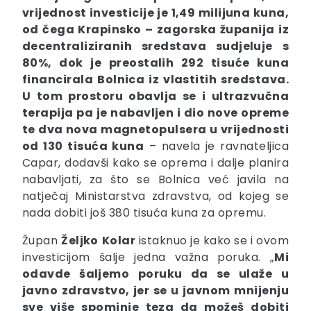
vrijednost investicije je 1,49 milijuna kuna,
od čega Krapinsko – zagorska županija iz
decentraliziranih sredstava sudjeluje s
80%, dok je preostalih 292 tisuće kuna
financirala Bolnica iz vlastitih sredstava.
U tom prostoru obavlja se i ultrazvučna
terapija pa je nabavljen i dio nove opreme
te dva nova magnetopulsera u vrijednosti
od 130 tisuća kuna
– navela je ravnateljica
Capar, dodavši kako se oprema i dalje planira
nabavljati, za što se Bolnica već javila na
natječaj Ministarstva zdravstva, od kojeg se
nada dobiti još 380 tisuća kuna za opremu.
Župan
Željko
Kolar
istaknuo je kako se i ovom
investicijom šalje jedna važna poruka. „
Mi
odavde šaljemo poruku da se ulaže u
javno zdravstvo, jer se u javnom mnijenju
sve više spominje teza da možeš dobiti