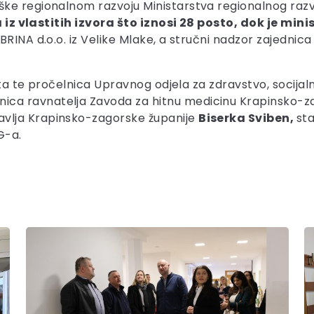
ke regionalnom razvoju Ministarstva regionalnog razvo
 iz vlastitih izvora što iznosi 28 posto, dok je mi
RINA d.o.o. iz Velike Mlake, a stručni nadzor zajednica p
ta te pročelnica Upravnog odjela za zdravstvo, socijalnu 
nica ravnatelja Zavoda za hitnu medicinu Krapinsko-z
vlja Krapinsko-zagorske županije
Biserka Sviben,
sta
G-a.