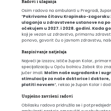
Radovi i ulaganja
Osim radova na ambulanti u Pregradi, župan
“
Pokrivamo čitavu Krapinsko-zagorsku žu
ulaganja u zdravstvene ustanove na podr
očekujem u 2027. i 2028. godini. Kada god
koji je vezan uz zdravstvo, primarnu zdravstv
ponovo, govorit ću o javnom zdravstvu, našoj 
Raspisivanje natječaja
Najveći je izazov, ističe župan Kolar, prima
specijalizaciju u Opću bolnicu Zabok što zn
jučer imali.
Molim naše sugrađanke i sugra
stimulacije za naše doktorice i doktore,
platiti novcem
“, rekao je župan Kolar i dod
Uspješno završeni radovi
Obilasku radova pridružila se i potpredsje