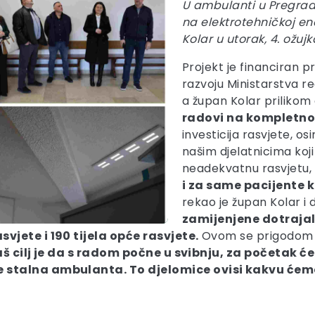
U ambulanti u Pregradi 
na elektrotehničkoj en
Kolar u utorak, 4. ožuj
Projekt je financiran
razvoju Ministarstva re
a župan Kolar prilikom 
radovi na kompletno
investicija rasvjete, o
našim djelatnicima ko
neadekvatnu rasvjetu, 
i za same pacijente k
rekao je župan Kolar i
zamijenjene dotrajale
vjete i 190 tijela opće rasvjete.
Ovom se prigodom žu
š cilj je da s radom počne u svibnju, za početak ć
e stalna ambulanta. To djelomice ovisi kakvu ćem