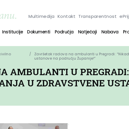
Multimedija
Kontakt
Transparentnost
ePri
Institucije
Dokumenti
Područja
Natječaji
Nabava
Pro
civilno
Završetak radova na ambulanti u Pregradi: “Nikada
ustanove na području Županije!”
A AMBULANTI U PREGRADI: 
GANJA U ZDRAVSTVENE US