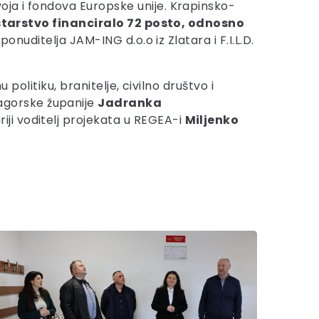
ja i fondova Europske unije. Krapinsko-
nistarstvo financiralo 72 posto, odnosno
onuditelja JAM-ING d.o.o iz Zlatara i F.I.L.D.
politiku, branitelje, civilno društvo i
agorske županije
Jadranka
riji voditelj projekata u REGEA-i
Miljenko