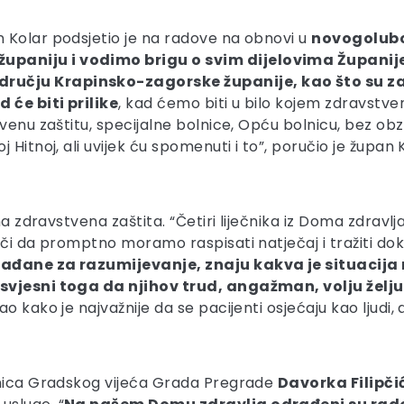
 Kolar podsjetio je na radove na obnovi u
novogolubov
paniju i vodimo brigu o svim dijelovima Županije.
učju Krapinsko-zagorske županije, kao što su za 
 će biti prilike
, kad ćemo biti u bilo kojem zdravstven
enu zaštitu, specijalne bolnice, Opću bolnicu, bez obzira 
Hitnoj, ali uvijek ću spomenuti i to”, poručio je župan 
rna zdravstvena zaštita. “Četiri liječnika iz Doma zdrav
ači da promptno moramo raspisati natječaj i tražiti d
đane za razumijevanje, znaju kakva je situacija 
 svjesni toga da njihov trud, angažman, volju želj
ao kako je najvažnije da se pacijenti osjećaju kao ljudi, 
dnica Gradskog vijeća Grada Pregrade
Davorka Filipči