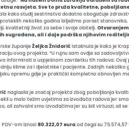
usluge. “
Na našem Domu zdravlja odrađeni su radov
itetna rasvjeta. Sve to pruža kvalitetne, poboljšan
dodala kako studij sestrinstva dodatno obogaćuje zdravs
proteklih nekoliko godina bilježimo porast stanovnika, p
i, kvalitetniji život za sebe i svoje obitelji.
Otvaranjem 
h sugrađana, ali i daje podrška njihovim roditelj
rske županije
Željka Žnidarić
istaknula je kako je Krap
izaciju ovog projekta. “U rujnu sam ovdje sa zadovolj
tvo informirati o uspješnom završetku tih radova. Ovaj
niju klime za i djelatnike i pacijente. Zadnjih nekoliko
ijsku opremu gdje je praktički kompletno obnovljen med
rić
naglasila je značaj projekta zbog poboljšanja kvalit
 tekli u malo težim uvjetima za izvođača radova jer smo m
, ali zahvalni smo izvođačima jer su bili virtuozi, ali se
s PDV-om iznosi
80.322,07 eura
od čega su 75.574,57 v