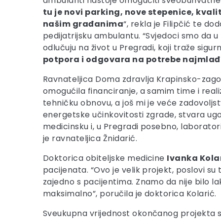
ambulanti nastoje omogućiti sveobuhvatne 
tu je novi parking, nove stepenice, kval
našim građanima
“, rekla je Filipčić te 
pedijatrijsku ambulantu. “Svjedoci smo da u 
odlučuju na život u Pregradi, koji traže sigurnij
potpora i odgovara na potrebe najmlađi
Ravnateljica Doma zdravlja Krapinsko-zago
omogućila financiranje, a samim time i real
tehničku obnovu, a još mi je veće zadovoljs
energetske učinkovitosti zgrade, stvara ugod
medicinsku i, u Pregradi posebno, laborator
je ravnateljica Žnidarić.
Doktorica obiteljske medicine
Ivanka Kola
pacijenata. “Ovo je velik projekt, poslovi su
zajedno s pacijentima. Znamo da nije bilo lako
maksimalno”, poručila je doktorica Kolarić.
Sveukupna vrijednost okončanog projekta 