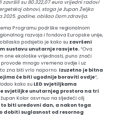
završili su 80.322,07 eura vrijedni radovi
ergetskoj obnovi, stoga je župan Željko
ka 2025. godine, obišao Dom zdravlja.
 prema Programu podrške regionalnom
gionalnog razvoja i fondova Europske unije,
obilaska podsjetio je kako su
završeni
m sustavu unutarnje rasvjete.
“Ova
sim one ekološke vrijednosti, puno znači
ji provode mnogo vremena ovdje i uz
to zna biti vrlo naporno.
Izuzetno je bitna
ojima će biti ugodnije boraviti ovdje
“,
 dodao kako su
LED svjetiljkama
 svjetiljke unutarnjeg prostora na tri
pan Kolar osvrnuo na sljedeći cilj
e to biti uredovni dan, a nakon toga
o dobiti suglasnost od resornog