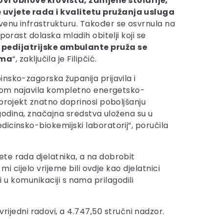
i obnove krovišta, zamjene stolarije,
e uvjete rada i kvalitetu pružanja usluga
tvenu infrastrukturu. Također se osvrnula na
orast dolaska mladih obitelji koji se
pedijatrijske ambulante pruža se
ima
“, zaključila je Filipčić.
insko-zagorska županija prijavila i
stvom najavila kompletno energetsko-
 projekt znatno doprinosi poboljšanju
 godina, značajna sredstva uložena su u
icinsko-biokemijski laboratorij”, poručila
ete rada djelatnika, a na dobrobit
i cijelo vrijeme bili ovdje kao djelatnici
 i u komunikaciji s nama prilagodili
rijedni radovi, a 4.747,50 stručni nadzor.