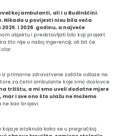
ečkoj ambulanti, ali i u Budinščini.
 Nikada u povijesti nisu bila veća
2025. i 2026. godinu, a najveće
om objektu i predstavljati bilo koji projekt
što nije u našoj ingerenciji, ali bit će
Kolar.
lja iz primarne zdravstvene zaštite odlaze na
oktore za četiri ambulante koje smo doslovce
na tržištu, a mi smo uveli dodatne mjere
u, mar i sve ono što ulažu ne možemo
a ne kao brojevi.
ć
koja je istaknula kako se u pregračkoj