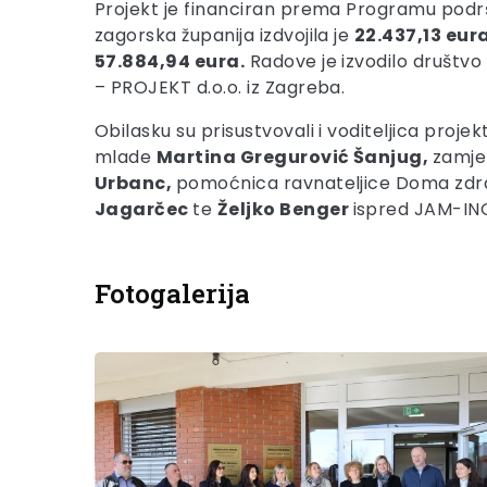
Projekt je financiran prema Programu podrš
zagorska županija izdvojila je
22.437,13 eura
57.884,94 eura.
Radove je izvodilo društvo B
– PROJEKT d.o.o. iz Zagreba.
Obilasku su prisustvovali i voditeljica projek
mlade
Martina Gregurović Šanjug,
zamje
Urbanc,
pomoćnica ravnateljice Doma zdra
Jagarčec
te
Željko Benger
ispred JAM-IN
Fotogalerija