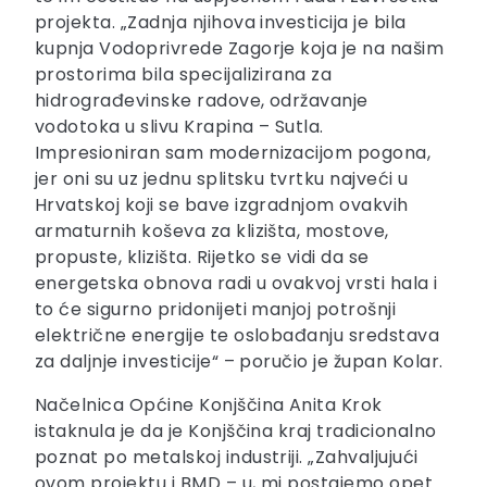
projekta. „Zadnja njihova investicija je bila
kupnja Vodoprivrede Zagorje koja je na našim
prostorima bila specijalizirana za
hidrograđevinske radove, održavanje
vodotoka u slivu Krapina – Sutla.
Impresioniran sam modernizacijom pogona,
jer oni su uz jednu splitsku tvrtku najveći u
Hrvatskoj koji se bave izgradnjom ovakvih
armaturnih koševa za klizišta, mostove,
propuste, klizišta. Rijetko se vidi da se
energetska obnova radi u ovakvoj vrsti hala i
to će sigurno pridonijeti manjoj potrošnji
električne energije te oslobađanju sredstava
za daljnje investicije“ – poručio je župan Kolar.
Načelnica Općine Konjščina Anita Krok
istaknula je da je Konjščina kraj tradicionalno
poznat po metalskoj industriji. „Zahvaljujući
ovom projektu i BMD – u, mi postajemo opet