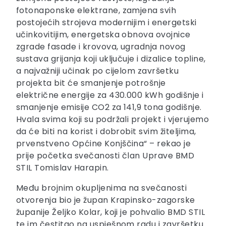
fotonaponske elektrane, zamjena svih
postojećih strojeva modernijim i energetski
učinkovitijim, energetska obnova ovojnice
zgrade fasade i krovova, ugradnja novog
sustava grijanja koji uključuje i dizalice topline,
a najvažniji učinak po cijelom završetku
projekta bit će smanjenje potrošnje
električne energije za 430.000 kWh godišnje i
smanjenje emisije CO2 za 141,9 tona godišnje.
Hvala svima koji su podržali projekt i vjerujemo
da će biti na korist i dobrobit svim žiteljima,
prvenstveno Općine Konjščina“ – rekao je
prije početka svečanosti član Uprave BMD
STIL Tomislav Harapin.
Među brojnim okupljenima na svečanosti
otvorenja bio je župan Krapinsko-zagorske
županije Željko Kolar, koji je pohvalio BMD STIL
te im čestitao na uspješnom radu i završetku