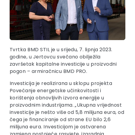
Tvrtka BMD STIL je u srijedu, 7. lipnja 2023.
godine, u Jertovcu svečano obilježila
završetak kapitalne investicije u proizvodni
pogon – armiračnicu BMD PRO.
Investicija je realizirana u sklopu projekta
Povećanje energetske učinkovitosti i
korištenja obnovljivih izvora energije u
proizvodnim industrijama. „Ukupna vrijednost
investicije je nešto više od 5,8 milijuna eura, od
čega je financiranje od strane EU bilo 2,6
milijuna eura. Investicijom je ostvarena
zamjena postojeće rasvjete, izgradnja