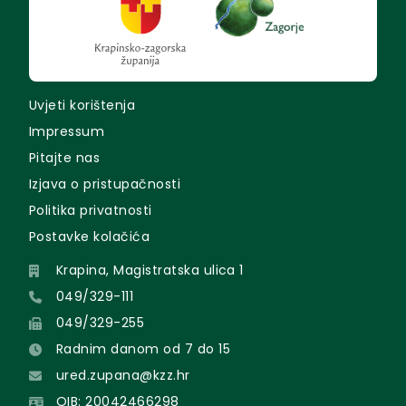
Uvjeti korištenja
Impressum
Pitajte nas
Izjava o pristupačnosti
Politika privatnosti
Postavke kolačića
Krapina, Magistratska ulica 1
049/329-111
049/329-255
Radnim danom od 7 do 15
ured.zupana@kzz.hr
OIB: 20042466298