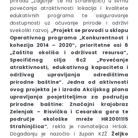
prirodu „Zagorje“ te na Strahinjčici) u svrhu
povećanja atraktivnosti lokacija i kvalitete
edukativnih programa te osiguravanje
dostupnosti uz očuvanje prirode i održivi
svekoliki razvoj.
„Projekt se provodi u sklopu
Operativnog programa „Konkurentnost i
kohezija 2014 – 2020“, prioritetne osi 6
„Zaštita okoliša i održivost resursa“,
Specifičnog cilja 6c2 „Povećanje
atraktivnosti, edukativnog kapaciteta i
održivog upravljanja odredištima
prirodne baštine“. Jedna od aktivnosti
ovog projekta je i izrada Akcijskog plana
upravljanja posjetiteljima za područja
prirodne baštine: Značajni krajobraz
Zelenjak – Risvička i Cesarska gora te
područje ekološke mreže HR2001115
Strahinjčica“
, rekla je ravnateljica Hršak.
Događanju je nazočio i župan KZŽ
Željko