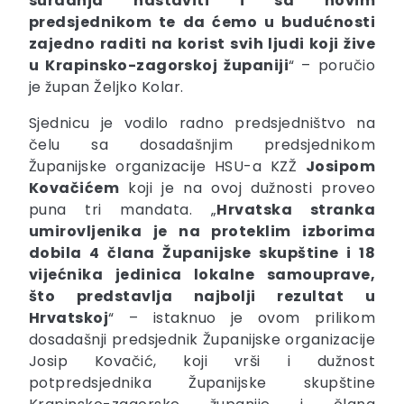
suradnja nastaviti i sa novim
predsjednikom te da ćemo u budućnosti
zajedno raditi na korist svih ljudi koji žive
u Krapinsko-zagorskoj županiji
“ – poručio
je župan Željko Kolar.
Sjednicu je vodilo radno predsjedništvo na
čelu sa dosadašnjim predsjednikom
Županijske organizacije HSU-a KZŽ
Josipom
Kovačićem
koji je na ovoj dužnosti proveo
puna tri mandata. „
Hrvatska stranka
umirovljenika je na proteklim izborima
dobila 4 člana Županijske skupštine i 18
vijećnika jedinica lokalne samouprave,
što predstavlja najbolji rezultat u
Hrvatskoj
“ – istaknuo je ovom prilikom
dosadašnji predsjednik Županijske organizacije
Josip Kovačić, koji vrši i dužnost
potpredsjednika Županijske skupštine