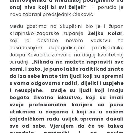
umirovljenika u Hrvatskoj podignemo na
onaj nivo koji bi svi željeli
“ – poručio je
novoizabrani predsjednik Čleković.
Među gostima na Skupštini bio je i župan
Krapinsko-zagorske županije
Željko
Kolar
,
koji je čestitao novom vodstvu te
dosadašnjem dugogodišnjem predsjedniku
Josipu Kovačiću zahvalio na dugoj kvalitetnoj
suradnji. „
Nikada ne možete napraviti sve
sami. I zato, je puno lakše raditi kad znate
da iza sebe imate tim ljudi koji su spremni
s vama odgovorno raditi, dijeliti i uspjehe
i neuspjehe. Ovdje su ljudi koji imaju
bogato životno iskustvo, koji su imali
svoje profesionalne karijere sa puno
utakmica u nogama i koji su u našem
zajedničkom radu uvijek spremno davali
sve od sebe. Vjerujem da će se takva