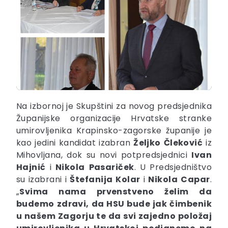
Na izbornoj je Skupštini za novog predsjednika
Županijske organizacije Hrvatske stranke
umirovljenika Krapinsko-zagorske županije je
kao jedini kandidat izabran
Željko
Čleković
iz
Mihovljana, dok su novi potpredsjednici
Ivan
Hajnić
i
Nikola
Pasariček
. U Predsjedništvo
su izabrani i
Štefanija
Kolar
i
Nikola
Capar
.
„
Svima nama prvenstveno želim da
budemo zdravi, da HSU bude jak čimbenik
u našem Zagorju te da svi zajedno položaj