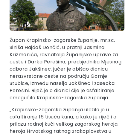
Župan Krapinsko-zagorske županije, mr.sc.
Siniša Hajdaš Dončić, u pratnji Jasmina
Krizmanića, ravnatelja Županijske uprave za
ceste i Darka Perešina, predsjednika Mjesnog
odbora Jakšinec, jučer je obišao dionicu
nerazvrstane ceste na području Gornje
Stubice, između naselja Jakšinec i zaseoka
Perešini. Riječ je o dionici čije je asfaltiranje
omogućila Krapinsko-zagorska županija.
„Krapinsko-zagorska županija uložila je u
asfaltiranje 16 tisuća kuna, a kako je riječ i o
prilazu rodnoj kući velikog zagorskog heroja,
heroja Hrvatskog ratnog zrakoplovstva u