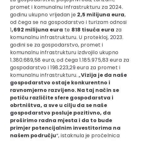
promet i komunalnu infrastrukturu za 2024.
godinu ukupno vrijedan je
2,5 milijuna eura
,
od čega se na gospodarstvo i turizam odnosi
1
,692 milijuna eura
te
818 tisuća eura
za
komunalnu infrastrukturu. U protekloj, 2023.
godini se za gospodarstvo, promet i
komunalnu infrastrukturu izdvojilo ukupno
1.380.689,58 eura, od čega 1.185.975,83 eura za
gospodarstvo i 198.223,29 eura za promet i
komunalnu infrastrukturu. „
Vizija je da naše
gospodarstvo ostaje konkurentno i
ravnomjerno razvijeno. Na taj način se
potiču različite sfere gospodarstva i
obrtništva, a sve u cilju da se naše
gospodarstvo posluje pozitivno, da
proširimo radna mjesta i da to bude
primjer potencijalnim investitorima na
našem području
“, istaknula je pročelnica