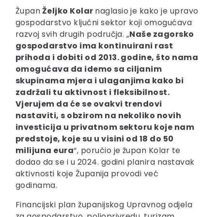
Župan
Željko Kolar
naglasio je kako je upravo
gospodarstvo ključni sektor koji omogućava
razvoj svih drugih područja. „
Naše zagorsko
gospodarstvo ima kontinuirani rast
prihoda i dobiti od 2013. godine, što nama
omogućava da idemo sa ciljanim
skupinama mjera i ulaganjima kako bi
zadržali tu aktivnost i fleksibilnost.
Vjerujem da će se ovakvi trendovi
nastaviti, s obzirom na nekoliko novih
investicija u privatnom sektoru koje nam
predstoje, koje su u visini od 18 do 50
milijuna eura
“, poručio je župan Kolar te
dodao da se i u 2024. godini planira nastavak
aktivnosti koje Županija provodi već
godinama.
Financijski plan županijskog Upravnog odjela
za gospodarstvo, poljoprivredu, turizam,