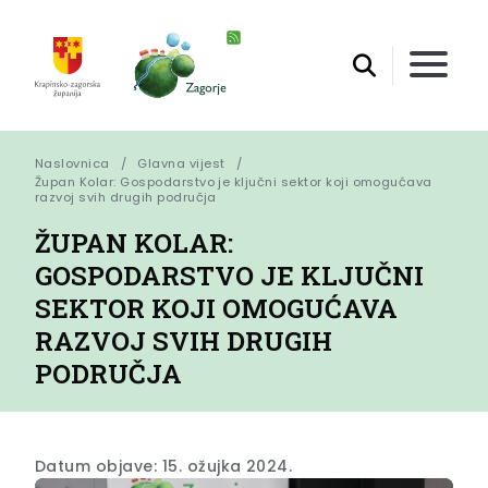
Naslovnica
Glavna vijest
Župan Kolar: Gospodarstvo je ključni sektor koji omogućava 
razvoj svih drugih područja
ŽUPAN KOLAR:
GOSPODARSTVO JE KLJUČNI
SEKTOR KOJI OMOGUĆAVA
RAZVOJ SVIH DRUGIH
PODRUČJA
Datum objave: 15. ožujka 2024.