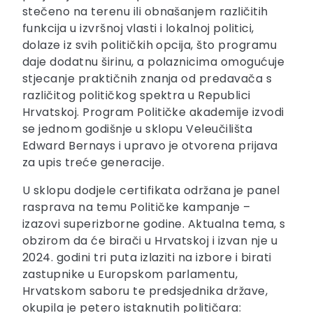
stečeno na terenu ili obnašanjem različitih
funkcija u izvršnoj vlasti i lokalnoj politici,
dolaze iz svih političkih opcija, što programu
daje dodatnu širinu, a polaznicima omogućuje
stjecanje praktičnih znanja od predavača s
različitog političkog spektra u Republici
Hrvatskoj. Program Političke akademije izvodi
se jednom godišnje u sklopu Veleučilišta
Edward Bernays i upravo je otvorena prijava
za upis treće generacije.
U sklopu dodjele certifikata održana je panel
rasprava na temu Političke kampanje –
izazovi superizborne godine. Aktualna tema, s
obzirom da će birači u Hrvatskoj i izvan nje u
2024. godini tri puta izlaziti na izbore i birati
zastupnike u Europskom parlamentu,
Hrvatskom saboru te predsjednika države,
okupila je petero istaknutih političara: