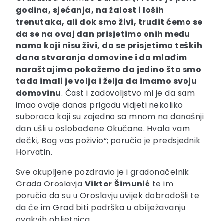
godina, sjećanja, na žalost i loših
trenutaka, ali dok smo živi, trudit ćemo se
da se na ovaj dan prisjetimo onih među
nama koji nisu živi, da se prisjetimo teških
dana stvaranja domovine i da mlađim
naraštajima pokažemo da jedino što smo
tada imali je volja i želja da imamo svoju
domovinu
. Čast i zadovoljstvo mi je da sam
imao ovdje danas prigodu vidjeti nekoliko
suboraca koji su zajedno sa mnom na današnji
dan ušli u oslobođene Okučane. Hvala vam
dečki, Bog vas poživio“; poručio je predsjednik
Horvatin.
Sve okupljene pozdravio je i gradonačelnik
Grada Oroslavja
Viktor
Šimunić
te im
poručio da su u Oroslavju uvijek dobrodošli te
da će im Grad biti podrška u obilježavanju
ovakvih obljetnica.