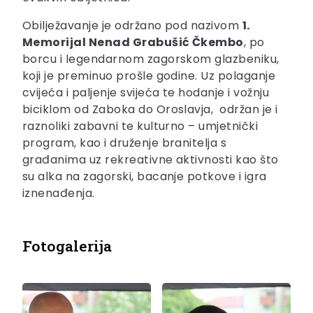
Obilježavanje je održano pod nazivom
1.
Memorijal Nenad Grabušić Čkembo
, po
borcu i legendarnom zagorskom glazbeniku,
koji je preminuo prošle godine. Uz polaganje
cvijeća i paljenje svijeća te hodanje i vožnju
biciklom od Zaboka do Oroslavja, održan je i
raznoliki zabavni te kulturno – umjetnički
program, kao i druženje branitelja s
građanima uz rekreativne aktivnosti kao što
su alka na zagorski, bacanje potkove i igra
iznenađenja.
Fotogalerija