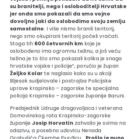
su branitelji, nego i osloboditelji Hrvatske
jer onda smo pokazali da smo vojno
dovoljno jaki da oslobodimo svoju zemlju
samostalno
. I više nismo branili teritorij,
nego smo okupirani teritorij počeli vraćati.
Stoga tih
600 četvornih km
koje je
oslobođeno ima ogromnu težinu, a još veću
težina je to što smo pokazali kolika je snaga
hrvatske vojske i policije“, poručio je župan
Željko Kolar
te naglasio kako su u akciji
Bljesak sudjelovale i postrojba Policijske
uprave krapinsko – zagorske te specijalna
policija Krapinsko – zagorske županije Baruni.
Predsjednik Udruge dragovoljaca i veterana
Domovinskog rata Krapinsko-zagorske
županije
Josip
Horvatin
zahvalio je svima na
odazivu, a posebno udovicu Nenada
Grabušića Čkembe Đurđicu. „
Prošlo je puno