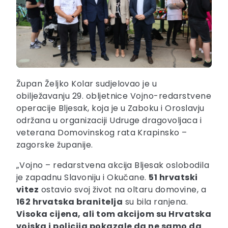
Župan Željko Kolar sudjelovao je u
obilježavanju 29. obljetnice Vojno-redarstvene
operacije Bljesak, koja je u Zaboku i Oroslavju
održana u organizaciji Udruge dragovoljaca i
veterana Domovinskog rata Krapinsko –
zagorske županije.
„Vojno – redarstvena akcija Bljesak oslobodila
je zapadnu Slavoniju i Okučane.
51 hrvatski
vitez
ostavio svoj život na oltaru domovine, a
162 hrvatska branitelja
su bila ranjena.
Visoka cijena, ali tom akcijom su Hrvatska
vojska i policija pokazale da ne samo da