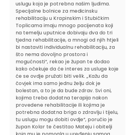
uslugu koja je potrebna našim ljudima.
Specijalne bolnice za medicinsku
rehabilitaciju u Krapinskim i Stubičkim
Toplicama imaju mnogo pacijenata koji
na temelju uputnice dobivaju dva do tri
tjedna rehabilitacije, a mnogi od njih htjeli
bi nastaviti individualnu rehabilitaciju, za
što nema dovoljno prostora i
mogućnosti“, rekao je župan te dodao
kako očekuje da će interes za usluge koje
će se ovdje pružati biti velik. „Kažu da
čovjek ima samo jednu želju dok je
bolestan, a to je da bude zdrav. Svi oni,
kojima treba dodatna terapija nakon
provedene rehabilitacije ili kojima je
potrebna dodatna briga o zdravlju i tijelu,
tu uslugu mogu dobiti ovdje“, poručio je
župan Kolar te čestitao Mateju i obitelji
koja mu je pomogla u uređenju samog