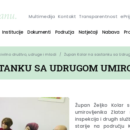
Multimedija
Kontakt
Transparentnost
ePri
Institucije
Dokumenti
Područja
Natječaji
Nabava
Pro
 civilno društvo, udruge i mladi
Župan Kolar na sastanku sa Udrug
STANKU SA UDRUGOM UMIR
Župan Željko Kolar 
umirovljenika Zlata
inspekcija i drugih sl
starije na području 