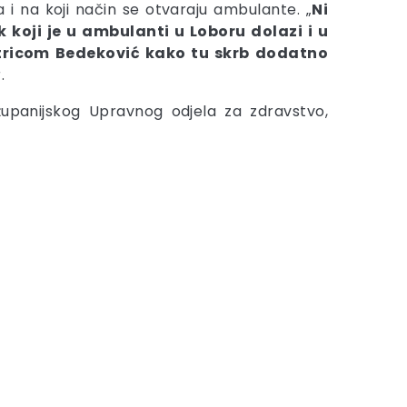
 i na koji način se otvaraju ambulante. „
Ni
k koji je u ambulanti u Loboru dolazi i u
stricom Bedeković kako tu skrb dodatno
.
županijskog Upravnog odjela za zdravstvo,