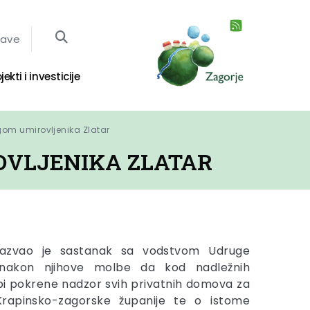
jave
jekti i investicije
om umirovljenika Zlatar
OVLJENIKA ZLATAR
sazvao je sastanak sa vodstvom Udruge
r nakon njihove molbe da kod nadležnih
užbi pokrene nadzor svih privatnih domova za
Krapinsko-zagorske županije te o istome