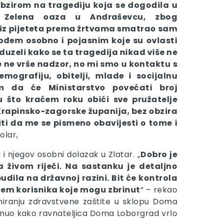
obzirom na tragediju koja se dogodila u
 Zelena oaza u Andraševcu, zbog
i iz pijeteta prema žrtvama smatrao sam
ođem osobno i pojasnim koje su ovlasti
duzeli kako se ta tragedija nikad više ne
e ne vrše nadzor, no mi smo u kontaktu s
mografiju, obitelji, mlade i socijalnu
em da će Ministarstvo povećati broj
u što kraćem roku obići sve pružatelje
Krapinsko-zagorske županija, bez obzira
žiti da me se pismeno obavijesti o tome i
olar,
 njegov osobni dolazak u Zlatar. „
Dobro je
 živom riječi. Na sastanku je detaljno
udila na državnoj razini. Bit će kontrola
ojem korisnika koje mogu zbrinut
“ – rekao
oniranju zdravstvene zaštite u sklopu Doma
aknuo kako ravnateljica Doma Loborgrad vrlo