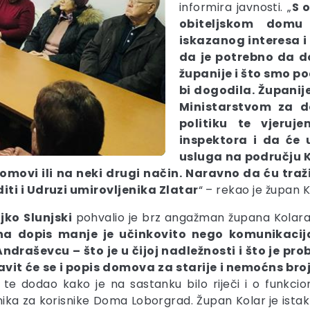
informira javnosti. „
S 
obiteljskom domu
iskazanog interesa 
da je potrebno da d
županije i što smo po
bi dogodila. Županij
Ministarstvom za de
politiku te vjeruj
inspektora i da će 
usluga na području 
i domovi ili na neki drugi način. Naravno da ću tra
iti i Udruzi umirovljenika Zlatar
“ – rekao je župan K
ljko
Slunjski
pohvalio je brz angažman župana Kolara i
na dopis manje je učinkovito nego komunikacija
draševcu – što je u čijoj nadležnosti i što je prob
avit će se i popis domova za starije i nemoćns br
r te dodao kako je na sastanku bilo riječi i o funkci
ečnika za korisnike Doma Loborgrad. Župan Kolar je ist