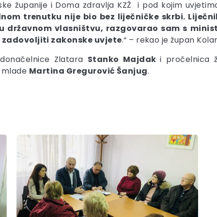
ke županije i Doma zdravlja KZŽ i pod kojim uvjetima
m trenutku nije bio bez liječničke skrbi. Liječni
 u državnom vlasništvu, razgovarao sam s mini
 zadovoljiti zakonske uvjete
.“ – rekao je župan Kolar
radonačelnice Zlatara
Stanko Majdak
i pročelnica 
 i mlade
Martina Gregurović Šanjug
.