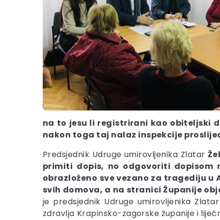
na to jesu li registrirani kao obiteljsk
nakon toga taj nalaz inspekcije proslijed
Predsjednik Udruge umirovljenika Zlatar
Že
primiti dopis, no odgovoriti dopisom 
obrazloženo sve vezano za tragediju u An
svih domova, a na stranici Županije obj
je predsjednik Udruge umirovljenika Zlata
zdravlja Krapinsko-zagorske županije i lij