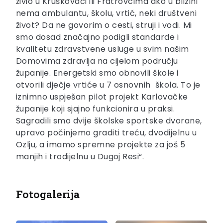
živio u Kruškovači ili Fratrovcima ako u blizini
nema ambulantu, školu, vrtić, neki društveni
život? Da ne govorim o cesti, struji i vodi. Mi
smo dosad značajno podigli standarde i
kvalitetu zdravstvene usluge u svim našim
Domovima zdravlja na cijelom području
županije. Energetski smo obnovili škole i
otvorili dječje vrtiće u 7 osnovnih škola. To je
iznimno uspješan pilot projekt Karlovačke
županije koji sjajno funkcionira u praksi.
Sagradili smo dvije školske sportske dvorane,
upravo počinjemo graditi treću, dvodijelnu u
Ozlju, a imamo spremne projekte za još 5
manjih i trodijelnu u Dugoj Resi“.
Fotogalerija