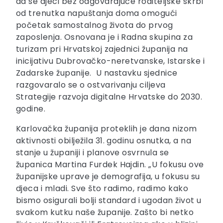
da se djeci bez odgovarajuće roditeljske skrbi
od trenutka napuštanja doma omogući
početak samostalnog života do prvog
zaposlenja. Osnovana je i Radna skupina za
turizam pri Hrvatskoj zajednici županija na
inicijativu Dubrovačko-neretvanske, Istarske i
Zadarske županije. U nastavku sjednice
razgovaralo se o ostvarivanju ciljeva
Strategije razvoja digitalne Hrvatske do 2030.
godine.
Karlovačka županija proteklih je dana nizom
aktivnosti obilježila 31. godinu osnutka, a na
stanje u županiji i planove osvrnula se
županica Martina Furdek Hajdin. „U fokusu ove
županijske uprave je demografija, u fokusu su
djeca i mladi. Sve što radimo, radimo kako
bismo osigurali bolji standard i ugodan život u
svakom kutku naše županije. Zašto bi netko