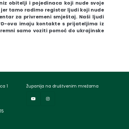
niz obitelji i pojedinaca
koji nude svoje
e jer tamo radimo registar ljudi koji nude
entar za privremeni smještaj.
Naši ljudi
UD-ova
imaju kontakte s prijateljima iz
spremni samo
voziti pomoć do ukrajinske
ca 1
Županija na društvenim mrežama
15