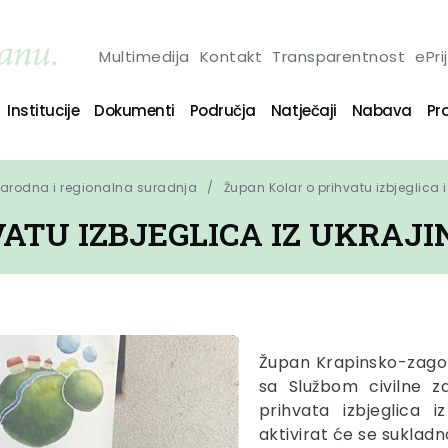
Multimedija
Kontakt
Transparentnost
ePri
Institucije
Dokumenti
Područja
Natječaji
Nabava
Pro
narodna i regionalna suradnja
Župan Kolar o prihvatu izbjeglica i
ATU IZBJEGLICA IZ UKRAJI
Župan Krapinsko-zago
sa Službom civilne z
prihvata izbjeglica i
aktivirat će se sukladn