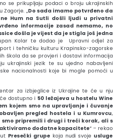
o se prikupljaju podaci o broju ukrajinskih
 u Zagorje. „
Do sada imamo potvrđeno da
ne Hum na Sutli došli ljudi u privatni
tvrđeno informacije zasad nemamo, no
sice došla je vijest da je stigla još jedna
upan Kolar te dodao je Upravni odjel za
šport i tehničku kulturu Krapinsko-zagorske
ih škola da se provjeri i dostavi informacija
ju ukrajinski jezik te su ujedno nabavljeni
nske nacionalnosti koje bi mogle pomoći u
entar za izbjeglice iz Ukrajine te će u nju
t će dostupno i
50 ležajeva u hostelu Wine
žem kojem smo na upravljanje i čuvanje
 obavljen pregled
hostela
i
u
Kumrovcu
,
o pripremili i drugi i treći korak, ali s
aktiviramo dodatne kapacitete
“ – rekao
put
Presečki
grupe
koja nudi svoje
usluge