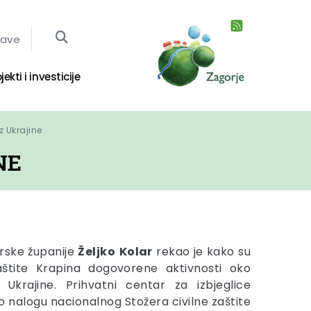
jave
jekti i investicije
z Ukrajine
NE
rske županije
Željko
Kolar
rekao je kako su
aštite Krapina dogovorene aktivnosti oko
z Ukrajine. Prihvatni centar za izbjeglice
o nalogu nacionalnog Stožera civilne zaštite