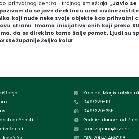
 do prihvatnog centra i trajnog smještaja. „
Javio se
 pozivam da se jave direktno u ured civilne zaštit
nika
koji nude neke svoje
objekte
kao prihvatni c
ravu stranu
.
Imamo
inicijative onih koji preko
K
ama, da se direktno tamo šalje pomoć. Ljudi su 
rske županije Željko kolar
orištenja
Krapina, Magistratska uli
sum
049/329-111
nas
049/329-255
 pristupačnosti
Radnim danom od 7 do 
 privatnosti
ured.zupana@kzz.hr
e kolačića
OIB: 20042466298