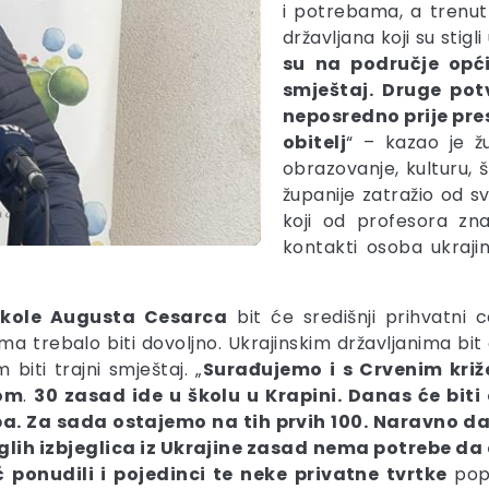
i potrebama, a trenutn
državljana koji su stigli
su na područje opći
smještaj. Druge po
neposredno prije pres
obitelj
“ – kazao je ž
obrazovanje, kulturu, 
županije zatražio od sv
koji od profesora zna
kontakti osoba ukraji
škole Augusta Cesarca
bit će središnji prihvatni c
ma trebalo biti dovoljno. Ukrajinskim državljanima bi
biti trajni smještaj. „
Surađujemo i s Crvenim kri
mom
.
30 zasad ide u školu u Krapini. Danas će biti
 Za sada ostajemo na tih prvih 100. Naravno da sm
lih izbjeglica iz Ukrajine zasad
nema potrebe da 
ponudili i pojedinci te neke privatne tvrtke
po