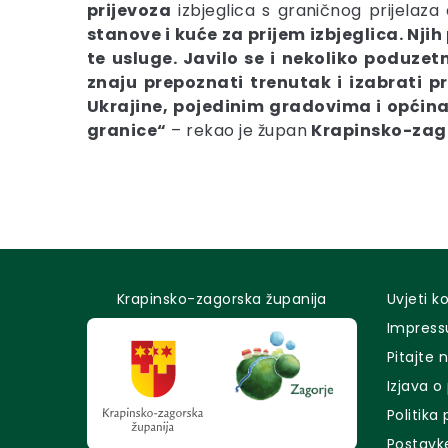
prijevoza
izbjeglica s graničnog prijelaza
stanove i kuće za prijem izbjeglica. Njih
te usluge. Javilo se i
nekoliko poduzet
znaju prepoznati trenutak i izabrati p
Ukrajine, pojedinim gradovima i općin
granice“
– rekao je župan
Krapinsko-zago
Krapinsko-zagorska županija
Uvjeti k
Impres
Pitajte 
Izjava o
Politika
Postavk