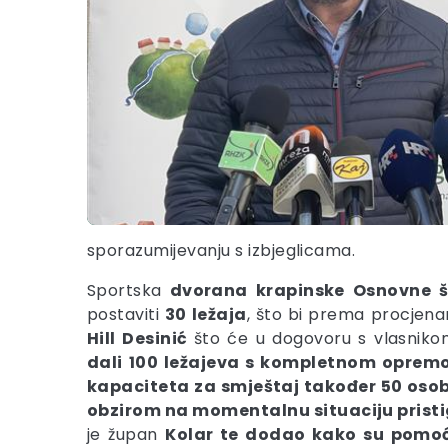
sporazumijevanju s izbjeglicama.
Sportska
dvorana krapinske Osnovne 
postaviti
30 ležaja
, što bi prema procjena
Hill
Desinić
što će u dogovoru s vlasnikom 
dali
100 ležajeva s kompletnom opre
kapaciteta za smještaj također 50 osoba.
obzirom na momentalnu situaciju pristig
je župan
Kolar te dodao kako su pomoć 