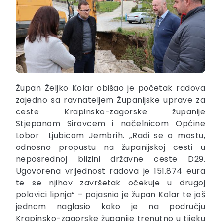
Župan Željko Kolar obišao je početak radova
zajedno sa ravnateljem Županijske uprave za
ceste Krapinsko-zagorske županije
Stjepanom Sirovcem i načelnicom Općine
Lobor Ljubicom Jembrih. „Radi se o mostu,
odnosno propustu na županijskoj cesti u
neposrednoj blizini državne ceste D29.
Ugovorena vrijednost radova je 151.874 eura
te se njihov završetak očekuje u drugoj
polovici lipnja“ – pojasnio je župan Kolar te još
jednom naglasio kako je na području
Krapinsko-zagorske županije trenutno u tijeku