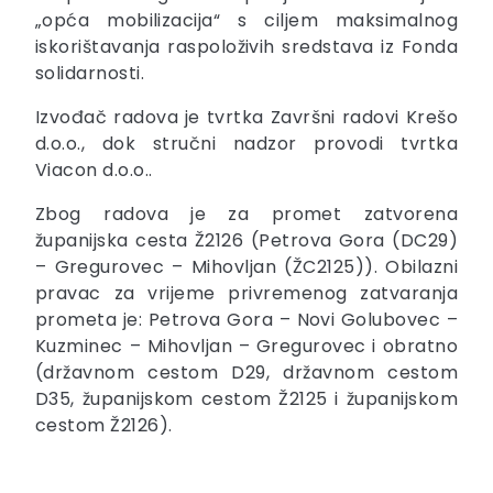
„opća mobilizacija“ s ciljem maksimalnog
iskorištavanja raspoloživih sredstava iz Fonda
solidarnosti.
Izvođač radova je tvrtka Završni radovi Krešo
d.o.o., dok stručni nadzor provodi tvrtka
Viacon d.o.o..
Zbog radova je za promet zatvorena
županijska cesta Ž2126 (Petrova Gora (DC29)
– Gregurovec – Mihovljan (ŽC2125)). Obilazni
pravac za vrijeme privremenog zatvaranja
prometa je: Petrova Gora – Novi Golubovec –
Kuzminec – Mihovljan – Gregurovec i obratno
(državnom cestom D29, državnom cestom
D35, županijskom cestom Ž2125 i županijskom
cestom Ž2126).