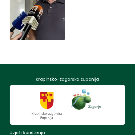
Krapinsko-zagorska županija
Uvjeti korištenja