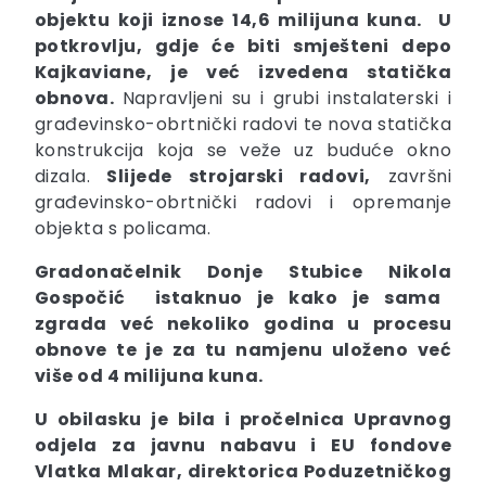
objektu koji iznose 14,6 milijuna kuna.
U
potkrovlju, gdje će biti smješteni depo
Kajkaviane, je već izvedena statička
obnova.
Napravljeni su i grubi instalaterski i
građevinsko-obrtnički radovi te nova statička
konstrukcija koja se veže uz buduće okno
dizala.
Slijede strojarski radovi,
završni
građevinsko-obrtnički radovi i opremanje
objekta s policama.
Gradonačelnik Donje Stubice Nikola
Gospočić
istaknuo je kako je sama
zgrada već nekoliko godina u procesu
obnove te je za tu namjenu uloženo već
više od 4 milijuna kuna.
U obilasku je bila i pročelnica Upravnog
odjela za javnu nabavu i EU fondove
Vlatka
Mlakar
, direktorica Poduzetničkog