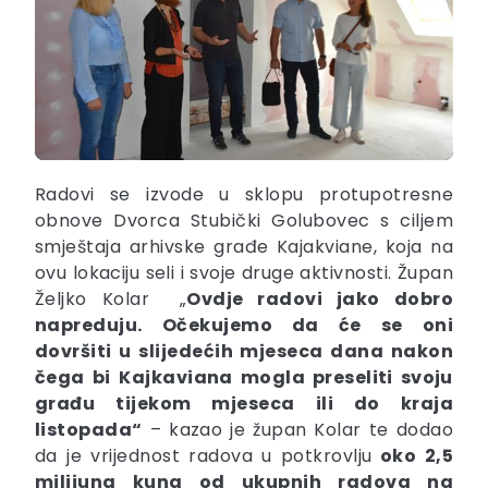
Radovi se izvode u sklopu protupotresne
obnove Dvorca Stubički Golubovec s ciljem
smještaja arhivske građe Kajakviane, koja na
ovu lokaciju seli i svoje druge aktivnosti. Župan
Željko Kolar „
Ovdje radovi jako dobro
napreduju. Očekujemo da će se oni
dovršiti u slijedećih mjeseca dana nakon
čega bi
Kajkaviana mogla preseliti svoju
građu tijekom mjeseca ili do kraja
listopada“
– kazao je župan Kolar te dodao
da je vrijednost radova u potkrovlju
oko 2,5
milijuna kuna od ukupnih radova na