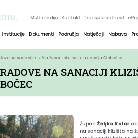
Multimedija
Kontakt
Transparentnost
ePri
Institucije
Dokumenti
Područja
Natječaji
Nabava
Pro
ove na sanaciji klizišta županijske ceste u naselju Globočec
RADOVE NA SANACIJI KLIZ
OBOČEC
Župan
Željko Kolar
obi
na sanaciji klizišta na 