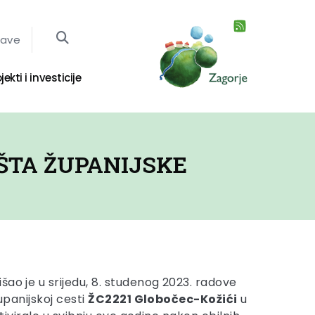
jave
jekti i investicije
IŠTA ŽUPANIJSKE
šao je u srijedu, 8. studenog 2023. radove
županijskoj cesti
ŽC2221 Globočec-Kožići
u