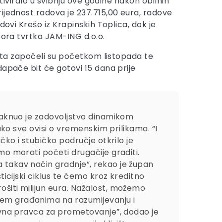
aktiviralo u svibnju ove godine nakon obilnih
ijednost radova je 237.715,00 eura, radove
dovi Krešo iz Krapinskih Toplica, dok je
zora tvrtka JAM-ING d.o.o.
išta započeli su početkom listopada te
dapače bit će gotovi 15 dana prije
aknuo je zadovoljstvo dinamikom
kako sve ovisi o vremenskim prilikama. “I
čko i stubičko područje otkrilo je
mo morati početi drugačije graditi.
a takav način gradnje”, rekao je župan
ticijski ciklus te ćemo kroz kreditno
ošiti milijun eura. Nažalost, možemo
ujem građanima na razumijevanju i
ativna pravca za prometovanje”, dodao je