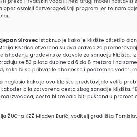
RH preko Hrvatskih voda ili neki drugi model nastaviti 
a opet osmisli četverogodišnji program jer to nam daje
olar.
tjepan Sirovec
istaknuo je kako je klizište oštetilo dio
arija Bistrica otvorena su dva pravca za prometovanje
e ishođenju građevinske dozvole za sanaciju klizišta.
izrađuju se 53 pilota dubine od 6 do 8 metara i na same 
d, kako bi se prihvatile oborinske i podzemne vode”, re
ki
naglasio kako je ovo klizište predstavljalo veliki prob
također bila zatvorena cesta zbog sanacije klizišta. “B
vama izvođača, cesta bi trebala biti puštena u promet d
lja ŽUC-a KZŽ Mladen Burić, voditelj gradilišta Tomislav