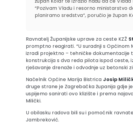
župan Kolar te izrazio nadu da će Vlada 
“Pozivam Vladu i resorno ministarstvo d
planiramo sredstva”, poručio je župan K
Ravnatelj Županijske uprave za ceste KZŽ
S
promptno reagirati. “U suradnji s Općinom M
izradi projektno – tehničke dokumentacije t
konstrukcija s dva reda pilota ispod ceste, 
rješavanje drenaže i odvodnje uz betonski zi
Načelnik Općine Marija Bistrica
Josip Milič
druge strane je Zagrebačka županija gdje je 
uspijemo sanirati ovo klizište i prema naja
Milički.
U obilasku radova bili su i pomoćnik ravnate
Jambreković.