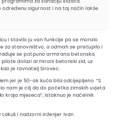
s programima za sanaciju klizišta.
 određenu sigurnost i na taj način lakše
nicu i stavilo ju van funkcije pa se moralo
 za stanovništvo, a odmah se pristupilo i
 Izrađuje se potpuno armirana betonska
pilote dolazi armirani betonski zid, uz
kao je ravnatelj Sirovec.
lem jer je 50-ak kuća bila odcijepljeno. “S
io nam je cilj da do početka zimskih uvjeta
o kraja mjeseca”, istaknuo je načelnik
 Lakuš i nadzorni inženjer Ivan