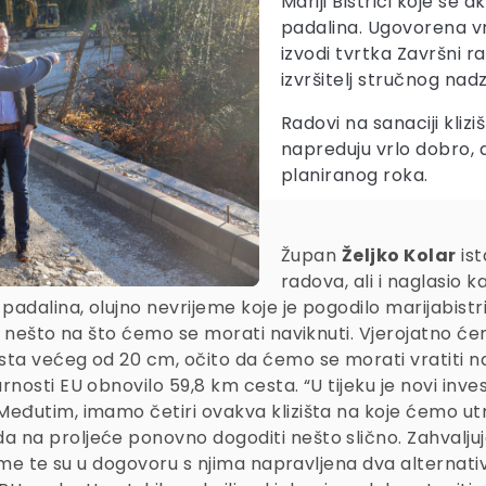
Mariji Bistrici koje se 
padalina. Ugovorena vr
izvodi tvrtka Završni ra
izvršitelj stručnog nad
Radovi na sanaciji kliz
napreduju vrlo dobro, 
planiranog roka.
Župan
Željko Kolar
ist
radova, ali i naglasio 
 padalina, olujno nevrijeme koje je pogodilo marijabistri
 je nešto na što ćemo se morati naviknuti. Vjerojatno će
usta većeg od 20 cm, očito da ćemo se morati vratiti n
rnosti EU obnovilo 59,8 km cesta. “U tijeku je novi inves
Međutim, imamo četiri ovakva klizišta na koje ćemo utr
a na proljeće ponovno dogoditi nešto slično. Zahvalj
rijeme te su u dogovoru s njima napravljena dva altern