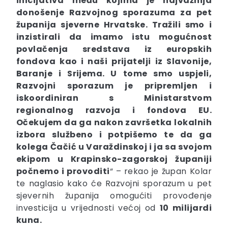
inicijativa među kojima je najvažnija
donošenje Razvojnog sporazuma za pet
županija sjeverne Hrvatske. Tražili smo i
inzistirali da imamo istu mogućnost
povlačenja sredstava iz europskih
fondova kao i naši prijatelji iz Slavonije,
Baranje i Srijema. U tome smo uspjeli,
Razvojni sporazum je pripremljen i
iskoordiniran s Ministarstvom
regionalnog razvoja i fondova EU.
Očekujem da ga nakon završetka lokalnih
izbora službeno i potpišemo te da ga
kolega Čačić u Varaždinskoj i ja sa svojom
ekipom u Krapinsko-zagorskoj županiji
počnemo i provoditi
“ – rekao je župan Kolar
te naglasio kako će Razvojni sporazum u pet
sjevernih županija omogućiti provođenje
investicija u vrijednosti većoj od
10 milijardi
kuna.