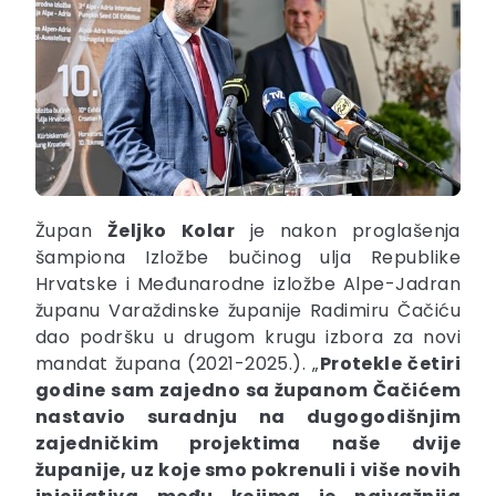
Župan
Željko
Kolar
je nakon proglašenja
šampiona Izložbe bučinog ulja Republike
Hrvatske i Međunarodne izložbe Alpe-Jadran
županu Varaždinske županije Radimiru Čačiću
dao podršku u drugom krugu izbora za novi
mandat župana (2021-2025.). „
Protekle četiri
godine sam zajedno sa županom Čačićem
nastavio suradnju na dugogodišnjim
zajedničkim projektima naše dvije
županije, uz koje smo pokrenuli i više novih