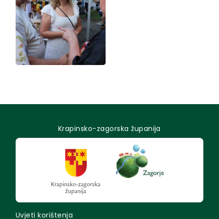
Krapinsko-zagorska županija
Uvjeti korištenja