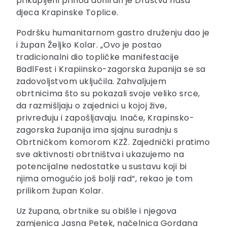
prikupljeni prihod doniran je Društvu naša
djeca Krapinske Toplice.
Podršku humanitarnom gastro druženju dao je
i župan Željko Kolar. „Ovo je postao
tradicionalni dio topličke manifestacije
BadlFest i Krapiinsko-zagorska županija se sa
zadovoljstvom uključila. Zahvaljujem
obrtnicima što su pokazali svoje veliko srce,
da razmišljaju o zajednici u kojoj žive,
privređuju i zapošljavaju. Inače, Krapinsko-
zagorska županija ima sjajnu suradnju s
Obrtničkom komorom KZŽ. Zajednički pratimo
sve aktivnosti obrtništva i ukazujemo na
potencijalne nedostatke u sustavu koji bi
njima omogućio još bolji rad“, rekao je tom
prilikom župan Kolar.
Uz župana, obrtnike su obišle i njegova
zamjenica Jasna Petek, načelnica Gordana