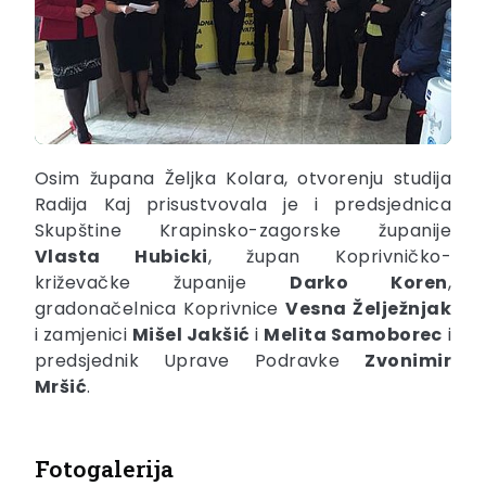
Osim župana Željka Kolara, otvorenju studija
Radija Kaj prisustvovala je i predsjednica
Skupštine Krapinsko-zagorske županije
Vlasta Hubicki
, župan Koprivničko-
križevačke županije
Darko Koren
,
gradonačelnica Koprivnice
Vesna Želježnjak
i zamjenici
Mišel Jakšić
i
Melita Samoborec
i
predsjednik Uprave Podravke
Zvonimir
Mršić
.
Fotogalerija