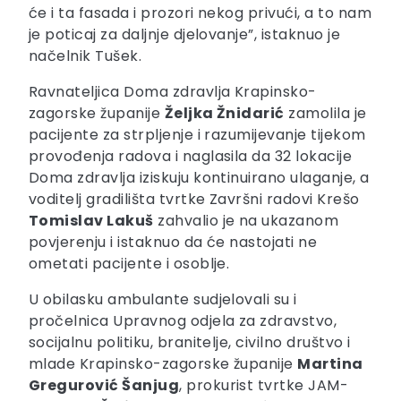
će i ta fasada i prozori nekog privući, a to nam
je poticaj za daljnje djelovanje”, istaknuo je
načelnik Tušek.
Ravnateljica Doma zdravlja Krapinsko-
zagorske županije
Željka Žnidarić
zamolila je
pacijente za strpljenje i razumijevanje tijekom
provođenja radova i naglasila da 32 lokacije
Doma zdravlja iziskuju kontinuirano ulaganje, a
voditelj gradilišta tvrtke Završni radovi Krešo
Tomislav Lakuš
zahvalio je na ukazanom
povjerenju i istaknuo da će nastojati ne
ometati pacijente i osoblje.
U obilasku ambulante sudjelovali su i
pročelnica Upravnog odjela za zdravstvo,
socijalnu politiku, branitelje, civilno društvo i
mlade Krapinsko-zagorske županije
Martina
Gregurović Šanjug
, prokurist tvrtke JAM-