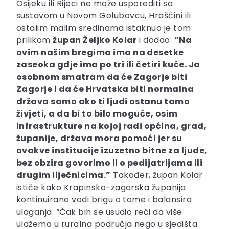
Osijeku ili Rijeci ne može usporediti sa
sustavom u Novom Golubovcu, Hrašćini ili
ostalim malim sredinama istaknuo je tom
prilikom
župan Željko Kolar
i dodao:
“Na
ovim našim bregima ima na desetke
zaseoka gdje ima po tri ili četiri kuće. Ja
osobnom smatram da će Zagorje biti
Zagorje i da će Hrvatska biti normalna
država samo ako ti ljudi ostanu tamo
živjeti, a da bi to bilo moguće, osim
infrastrukture na kojoj radi općina, grad,
županije, država mora pomoći jer su
ovakve institucije izuzetno bitne za ljude,
bez obzira govorimo li o pedijatrijama ili
drugim liječnicima.”
Također, župan Kolar
ističe kako Krapinsko-zagorska županija
kontinuirano vodi brigu o tome i balansira
ulaganja. “Čak bih se usudio reći da više
ulažemo u ruralna područja nego u sjedišta