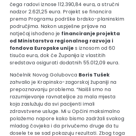
čega radovi iznose 112.390,84 eura, a stručni
nadzor 2.621,25 eura. Projekt se financira
prema Programu podrške brdsko-planinskim
područjima. Nakon uspješne prijave na
natječaj ishođeno je
financiranje projekta
od Ministarstva regionalnog razvoja i
fondova Europske unije
s iznosom od 60
tisuća eura, dok će Županija iz vlastitih
sredstava osigurati dodatnih 55.012,09 eura.
Načelnik Novog Golubovca
Boris Tušek
zahvalio je Krapinsko-zagorskoj županiji na
prepoznavanju problema. “Naišli smo na
razumijevanje ravnateljice za mala mjesta
koja zaslužuju da svi pacijenti imali
zdravstvene usluge. Mi u Općini maksimalno
polažemo napore kako bismo zadržali svakog
mladog čovjeka i da privučemo druge da tu
dosele te se sad pokazuju rezultati. Zbog toga