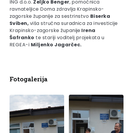
ING d.o.o.
Željko Benger
, pomoćnica
ravnateljice Doma zdravlja Krapinsko-
zagorske županije za sestrinstvo
Biserka
Sviben,
viša stručna suradnica za investicije
Krapinsko-zagorske županije
Irena
Šafranko
te stariji voditelj projekata u
REGEA-i
Miljenko Jagarčec.
Fotogalerija