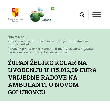
Naslovnica
Zdravstvo, socijalna politika, branitelji, civilno društvo,
udruge i mladi
Župan Željko Kolar na uvođenju u 115.012,09 eura vrijedne 
radove na ambulanti u Novom Golubovcu
ŽUPAN ŽELJKO KOLAR NA
UVOĐENJU U 115.012,09 EURA
VRIJEDNE RADOVE NA
AMBULANTI U NOVOM
GOLUBOVCU