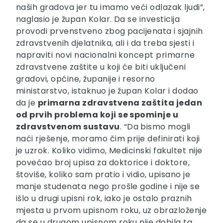
naših gradova jer tu imamo veći odlazak ljudi”,
naglasio je župan Kolar. Da se investicija
provodi prvenstveno zbog pacijenata i sjajnih
zdravstvenih djelatnika, ali i da treba sjesti i
napraviti novi nacionalni koncept primarne
zdravstvene zaštite u koji će biti uključeni
gradovi, općine, županije i resorno
ministarstvo, istaknuo je župan Kolar i dodao
da je
primarna zdravstvena zaštita jedan
od prvih problema koji se spominje u
zdravstvenom sustavu
. “Da bismo mogli
naći rješenje, moramo čim prije definirati koji
je uzrok. Koliko vidimo, Medicinski fakultet nije
povećao broj upisa za doktorice i doktore,
štoviše, koliko sam pratio i vidio, upisano je
manje studenata nego prošle godine i nije se
išlo u drugi upisni rok, iako je ostalo praznih
mjesta u prvom upisnom roku, uz obrazloženje
da se u drugom upisnom roku nije dobila ta