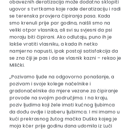
obaveznih deratizacija može dodatno sklopiti
ugovor s tvrtkama koje rade deratizaciju i radi
se terenska provjera čipiranja pasa. Kada
smo krenuli prije par godina, naišli smo na
veliki otpor vlasnika, ali svi su svjesni da psi
moraju biti čipirani. Ako odlutaju, puno ih je
lakše vratiti vlasniku, a kada ih netko
namjerno napusti, ipak postoji satisfakcija da
se zna čiji je pas i da se vlasnik kazni – rekao je
Milički.
„Pozivamo ljude na odgovorno ponašanje, a
pozivam i svoje kolege načelnike i
gradonačelnike da mjere vezane za čipiranje
provode na svojim područjima. I na kraju,
poziv ljudima koji žele imati kućnog ljubimca
da dođu ovdje i izaberu ljubimca. I mi imamo u
kući prekrasnog žutog mačka Duška kojeg je
moja kćer prije godinu dana udomila iz Luči