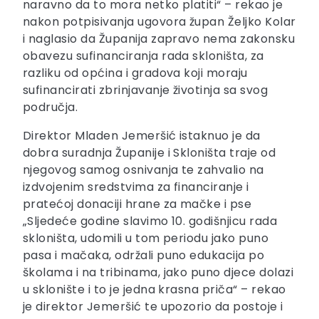
naravno da to mora netko platiti“ – rekao je
nakon potpisivanja ugovora župan Željko Kolar
i naglasio da Županija zapravo nema zakonsku
obavezu sufinanciranja rada skloništa, za
razliku od općina i gradova koji moraju
sufinancirati zbrinjavanje životinja sa svog
područja.
Direktor Mladen Jemeršić istaknuo je da
dobra suradnja Županije i Skloništa traje od
njegovog samog osnivanja te zahvalio na
izdvojenim sredstvima za financiranje i
pratećoj donaciji hrane za mačke i pse
„Sljedeće godine slavimo 10. godišnjicu rada
skloništa, udomili u tom periodu jako puno
pasa i mačaka, održali puno edukacija po
školama i na tribinama, jako puno djece dolazi
u sklonište i to je jedna krasna priča“ – rekao
je direktor Jemeršić te upozorio da postoje i