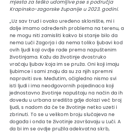
mjesta za teško udomljive pse s područja
Krapinsko-zagorske županije u 2023. godini.
„Uz sav trud i ovako uređeno sklonište, mi i
dalje imamo određenih problema na terenu, a
ne mogu niti zamisliti kakvo bi stanje bilo da
nema Luči Zagorja i da nema toliko ljubavi kod
ovih ljudi koji ovdje rade prema napuštenim
životinjama. Kažu da životinje dvostruko
vraćaju ljubav koja im se pruža. Oni koji imaju
ljubimce i sami znaju da su za njih spremni
napraviti sve. Međutim, očigledno nismo svi
isti ljudi i ima neodgovornih pojedinaca koji
jednostavno životinje napuštaju na način da ih
dovedu u urbana središta gdje dolazi već broj
ljudi, s nadom da će te životinje netko uzeti i
zbrinuti. To se u velikom broju slučajeva ne
događa i onda te životinje završavaju u Luči. A
da bi im se ovdje pružila adekvatna skrb,