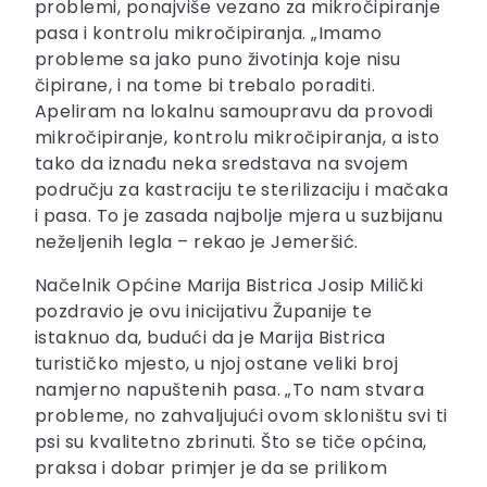
problemi, ponajviše vezano za mikročipiranje
pasa i kontrolu mikročipiranja. „Imamo
probleme sa jako puno životinja koje nisu
čipirane, i na tome bi trebalo poraditi.
Apeliram na lokalnu samoupravu da provodi
mikročipiranje, kontrolu mikročipiranja, a isto
tako da iznađu neka sredstava na svojem
području za kastraciju te sterilizaciju i mačaka
i pasa. To je zasada najbolje mjera u suzbijanu
neželjenih legla – rekao je Jemeršić.
Načelnik Općine Marija Bistrica Josip Milički
pozdravio je ovu inicijativu Županije te
istaknuo da, budući da je Marija Bistrica
turističko mjesto, u njoj ostane veliki broj
namjerno napuštenih pasa. „To nam stvara
probleme, no zahvaljujući ovom skloništu svi ti
psi su kvalitetno zbrinuti. Što se tiče općina,
praksa i dobar primjer je da se prilikom