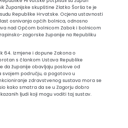
Republike Hrvatske potpisali su župan
nik Županijske skupštine Zlatko Šorša te je
 sudu Republike Hrvatske. Ocjena ustavnosti
vlast osnivanja općih bolnica, odnosno
rava nad Općom bolnicom Zabok i bolnicom
Krapinsko-zagorske županije na Republiku
k 64. Izmjene i dopune Zakona o
uprotan s člankom Ustava Republike
aže da županije obavljaju poslove od
a svojem području, a pogotovo u
unkcioniranje zdravstvenog sustava mora se
asio kako smatra da se u Zagorju dobro
zanih ljudi koji mogu voditi taj sustav.