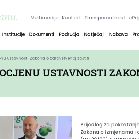
Multimedija
Kontakt
Transparentnost
ePri
Institucije
Dokumenti
Područja
Natječaji
Nabava
Pro
enu ustavnosti Zakona o zdravstvenoj zaštiti
 OCJENU USTAVNOSTI ZAKO
Prijedlog za pokretanj
Zakona o izmjenama i 