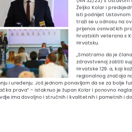
(NN 32/23) s Ustavom 
Željko Kolar i predsjed
isti podnijet Ustavnom
traži se u odnosu na o
prijenos osnivačkih p
hrvatskih veterana s 
Hrvatsku.
„Smatramo da je člana
zdravstvenoj zaštiti s
Hrvatske 129. a, koji k
regionalnog značaja n
nju i uređenju. Još jednom ponavljam da se za bolje f
ivačka prava” – istaknuo je župan Kolar i ponovno nagl
 ima dovoljno i stručnih i kvalitetnih i pametnih i doka