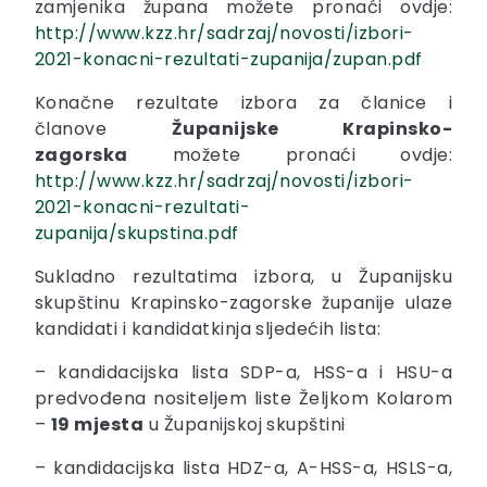
zamjenika župana možete pronaći ovdje:
http://www.kzz.hr/sadrzaj/novosti/izbori-
2021-konacni-rezultati-zupanija/zupan.pdf
Konačne rezultate izbora za članice i
članove
Županijske Krapinsko-
zagorska
možete pronaći ovdje:
http://www.kzz.hr/sadrzaj/novosti/izbori-
2021-konacni-rezultati-
zupanija/skupstina.pdf
Sukladno rezultatima izbora, u Županijsku
skupštinu Krapinsko-zagorske županije ulaze
kandidati i kandidatkinja sljedećih lista:
– kandidacijska lista SDP-a, HSS-a i HSU-a
predvođena nositeljem liste Željkom Kolarom
–
19 mjesta
u Županijskoj skupštini
– kandidacijska lista HDZ-a, A-HSS-a, HSLS-a,