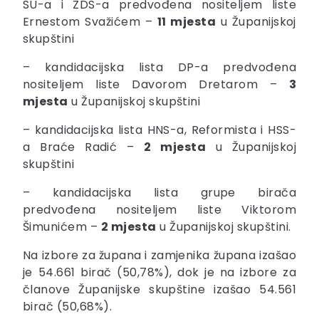
SU-a i ZDS-a predvođena nositeljem liste
Ernestom Svažićem –
11 mjesta
u Županijskoj
skupštini
– kandidacijska lista DP-a predvođena
nositeljem liste Davorom Dretarom –
3
mjesta
u Županijskoj skupštini
– kandidacijska lista HNS-a, Reformista i HSS-
a Braće Radić –
2 mjesta
u Županijskoj
skupštini
– kandidacijska lista grupe birača
predvođena nositeljem liste Viktorom
Šimunićem –
2 mjesta
u Županijskoj skupštini.
Na izbore za župana i zamjenika župana izašao
je 54.661 birač (50,78%), dok je na izbore za
članove Županijske skupštine izašao 54.561
birač (50,68%).