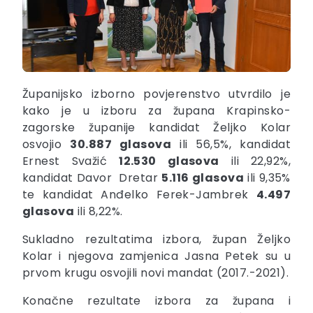
Županijsko izborno povjerenstvo utvrdilo je
kako je u izboru za župana Krapinsko-
zagorske županije kandidat Željko Kolar
osvojio
30.887 glasova
ili 56,5%, kandidat
Ernest Svažić
12.
530 glasova
ili 22,92%,
kandidat Davor Dretar
5.116 glasova
ili 9,35%
te kandidat Anđelko Ferek-Jambrek
4.497
glasova
ili 8,22%.
Sukladno rezultatima izbora, župan Željko
Kolar i njegova zamjenica Jasna Petek su u
prvom krugu osvojili novi mandat (2017.-2021).
Konačne rezultate izbora za župana i