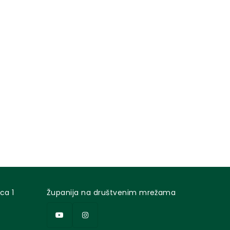
ca 1
Županija na društvenim mrežama