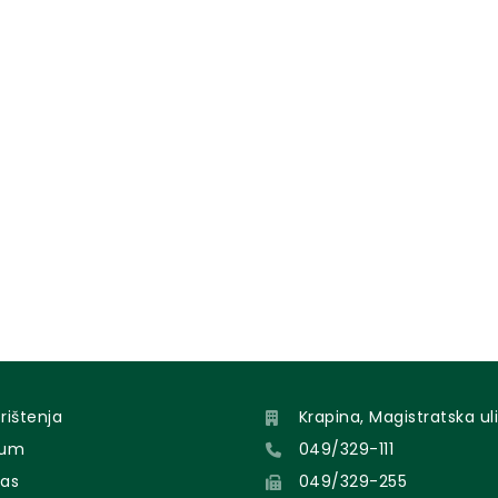
orištenja
Krapina, Magistratska uli
sum
049/329-111
nas
049/329-255