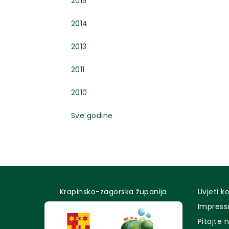
2015
2014
2013
2011
2010
Sve godine
Krapinsko-zagorska županija
Uvjeti k
Impres
Pitajte 