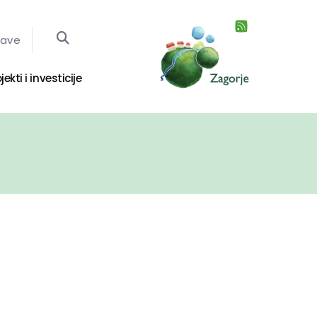
jave
jekti i investicije