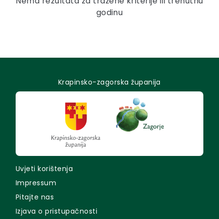
Nema rezultata za tražene kriterije ili trenutnu
godinu
Krapinsko-zagorska županija
Uvjeti korištenja
Impressum
Pitajte nas
Izjava o pristupačnosti