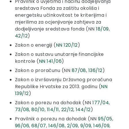
Pravilnik o uvjetima i načinu dodjeljivanja
sredstava Fonda za zaštitu okoliša i
energetsku učinkovitost te kriterijima i
mjerilima za ocjenjivanje zahtjeva za
dodjeljivanje sredstava fonda (NN
18/09
,
42/12
)
Zakon o energiji (
NN 120/12
)
Zakon o sustavu unutarnje financijske
kontrole (
NN 141/06
)
Zakon o proračunu (NN
87/08
,
136/12
)
Zakon o izvršavanju Državnog proračuna
Republike Hrvatske za 2013. godinu (
NN
139/12
)
Zakon o porezu na dohodak (NN
177/04
,
73/08
,
80/10
,
114/11
,
22/12
,
144/12
)
Pravilnik o porezu na dohodak (NN
95/05
,
96/06
,
68/07
,
146/08
,
2/09
,
9/09
,
146/09
,