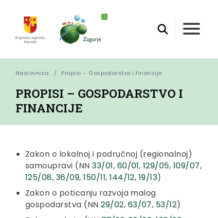
Naslovnica
Propisi – Gospodarstvo i financije
PROPISI – GOSPODARSTVO I
FINANCIJE
Zakon o lokalnoj i područnoj (regionalnoj)
samoupravi (NN
33/01
,
60/01
,
129/05
,
109/07
,
125/08
,
36/09
,
150/11
,
144/12
,
19/13
)
Zakon o poticanju razvoja malog
gospodarstva (NN
29/02
,
63/07
,
53/12
)