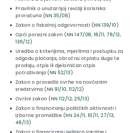
Pravilnik o unutarnjoj reviziji korisnika
proračuna (
NN 35/08
)
Zakon o fiskalnoj odgovornosti (
NN 139/10
)
Opći porezni zakon (NN
147/08
,
18/11
,
78/12
,
136/12
)
Uredba o kriterijima, mjerilima i postupku za
odgodu plaćanja, obročnu otplatu duga te
prodaju, otpis ili djelomičan otpis
potraživanja (
NN 52/13
)
Zakon o provedbi ovrhe na novčanim
sredstvima (NN
91/10
,
112/12
)
Ovršni zakon (NN
112/12
,
25/13
)
Zakon o financiranju političkih aktivnosti i
izborne promidžbe (NN
24/11
,
61/11
,
27/13
,
48/13
)
Zakon o financiranju jedinica lokalne i