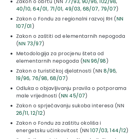
Zakon o obrtu (NN
77/93
,
90/96
,
102/98
,
40/10
,
64/01
,
71/01
,
49/03
,
68/07
,
79/07
)
Zakon o Fondu za regionalni razvoj RH (
NN
107/01
)
Zakon o zaštiti od elementarnih nepogoda
(
NN 73/97
)
Metodologija za procjenu šteta od
elementarnih nepogoda (
NN 96/98
)
Zakon o turističkoj djelatnosti (NN
8/96
,
19/96
,
76/98
,
68/07
)
Odluka o objavljivanju pravila o potporama
male vrijednosti (
NN 45/07
)
Zakon o sprječavanju sukoba interesa (NN
26/11
,
12/12
)
Zakon o Fondu za zaštitu okoliša i
energetsku učinkovitost (NN
107/03
,
144/12
)