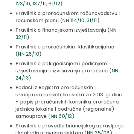
123/10
,
137/11
,
61/12
)
Pravilnik o proračunskom računovodstvu i
računskom planu (NN
114/10
,
31/11
)
Pravilnik o financijskom izvještavanju (
NN
32/11
)
Pravilnik o proračunskim klasifikacijama
(
NN 26/10
)
Pravilnik o polugodišnjem i godišnjem
izvještavanju o izvršavanju proračuna (
NN
24/13
)
Podaci iz Registra proračunskih i
izvanproračunskih korisnika za 2013. godinu
– popis proračunskih korisnika proračuna
jedinica lokalne i područne (regionalne)
samouprave (
NN 60/12
)
Pravilnik o provedbi financijskog upravljanja
i kontrola u javnom sektoru (
NN 35/08
)