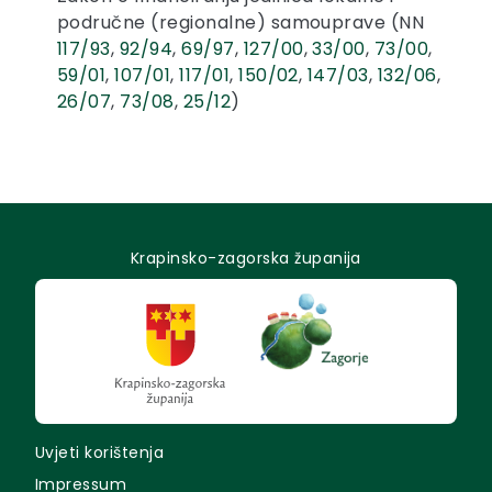
područne (regionalne) samouprave (NN
117/93
,
92/94
,
69/97
,
127/00
,
33/00
,
73/00
,
59/01
,
107/01
,
117/01
,
150/02
,
147/03
,
132/06
,
26/07
,
73/08
,
25/12
)
Krapinsko-zagorska županija
Uvjeti korištenja
Impressum