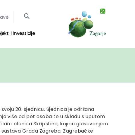
jave
jekti i investicije
svoju 20. sjednicu. Sjednica je održana
nja više od pet osoba te u skladu s uputom
lan i članica Skupštine, koji su glasovanjem
og sustava Grada Zagreba, Zagrebačke