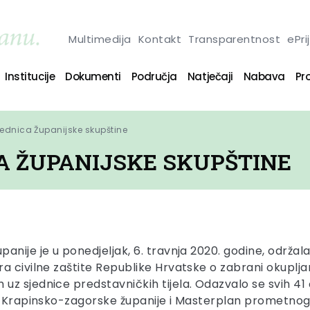
Multimedija
Kontakt
Transparentnost
ePri
Institucije
Dokumenti
Područja
Natječaji
Nabava
Pro
jednica Županijske skupštine
CA ŽUPANIJSKE SKUPŠTINE
nije je u ponedjeljak, 6. travnja 2020. godine, održala 
a civilne zaštite Republike Hrvatske o zabrani okuplja
z sjednice predstavničkih tijela. Odazvalo se svih 41 č
nja Krapinsko-zagorske županije i Masterplan prometn