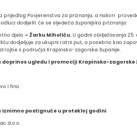
 prijedlog Povjerenstva za priznanja, a nakon proved
odluci dodijelit će se sljedeća županijska priznanja:
otno djelo
– Žarku Miholiću.
U godini obilježavanja 25
oliću dodjeljuje za ukupni ratni put, a posebno kao zapo
trojbe s područja Krapinsko-zagorske županije.
doprinos ugledu i promociji Krapinsko-zagorske žup
o i fino
 iznimno postignuće u protekloj godini
c d.o.o.