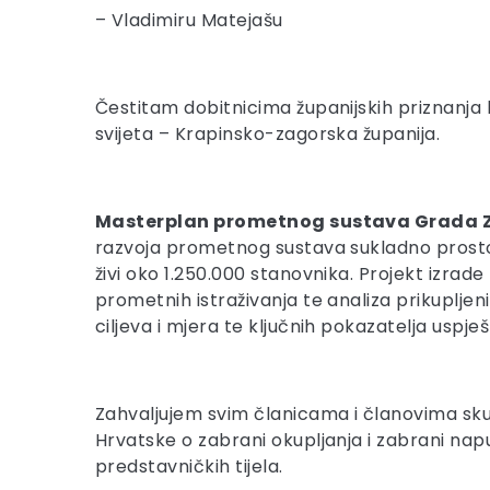
– Vladimiru Matejašu
Čestitam dobitnicima županijskih priznanja ko
svijeta – Krapinsko-zagorska županija.
Masterplan prometnog sustava Grada Za
razvoja prometnog sustava sukladno prost
živi oko 1.250.000 stanovnika. Projekt izrade
prometnih istraživanja te analiza prikupljeni
ciljeva i mjera te ključnih pokazatelja uspje
Zahvaljujem svim članicama i članovima skup
Hrvatske o zabrani okupljanja i zabrani nap
predstavničkih tijela.