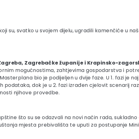
ji su, svatko u svojem dijelu, ugradili kamenčiće u naš 
greba, Zagrebačke županije i Krapinsko-zagors
ornim mogućnostima, zahtjevima gospodarstva i potr
 Masterplana bio je podijeljen u dvije faze. U 1. fazi je 
h podataka, dok je u 2. fazi izrađen cjelovit scenarij r
šnosti njihove provedbe.
štine što su se odazvali na novi način rada, sukladno
uštanja mjesta prebivališta te uputi za postupanje Min