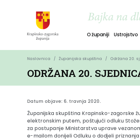
O županiji
Ustrojstvo
Naslovnica
Županijska skupština
Održana 20. s
ODRŽANA 20. SJEDNI
Datum objave: 6. travnja 2020.
Županijska skupština Krapinsko-zagorske župa
elektronskim putem, poštujući odluku Stožer
za postupanje Ministarstva uprave vezanom u
e-mailom donijeli Odluku o dodjeli prizna