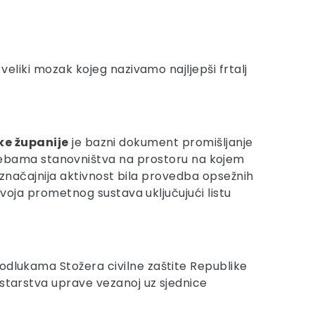
veliki mozak kojeg nazivamo najljepši frtalj
ke županije
je bazni dokument promišljanje
ebama stanovništva na prostoru na kojem
najznačajnija aktivnost bila provedba opsežnih
azvoja prometnog sustava uključujući listu
 odlukama Stožera civilne zaštite Republike
istarstva uprave vezanoj uz sjednice