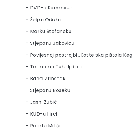
– DVD-u Kumrovec
– Željku Odaku
– Marku Štefaneku
– Stjepanu Jakoviću
– Povijesnoj postrojbi „Kostelska pištola Ke
– Termama Tuhelj d.o.o.
– Barici Zrinščak
– Stjepanu Boseku
– Jasni Zubić
– KUD-u Ilirci
– Robrtu Mikši