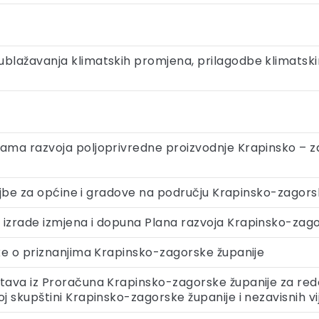
 ublažavanja klimatskih promjena, prilagodbe klimat
rama razvoja poljoprivredne proizvodnje Krapinsko – za
istojbe za općine i gradove na području Krapinsko-zagors
 izrade izmjena i dopuna Plana razvoja Krapinsko-zagor
uke o priznanjima Krapinsko-zagorske županije
tava iz Proračuna Krapinsko-zagorske županije za redov
j skupštini Krapinsko-zagorske županije i nezavisnih vi