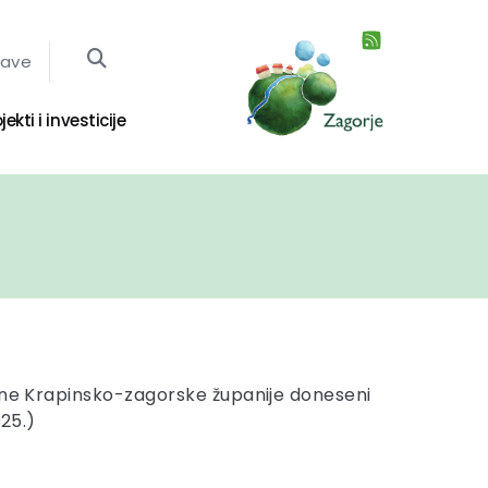
jave
jekti i investicije
ine Krapinsko-zagorske županije doneseni
025.)