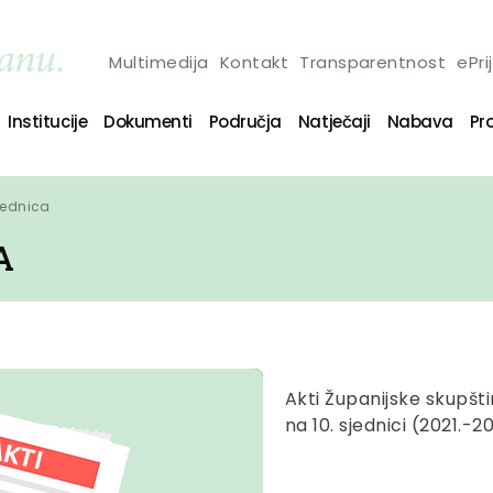
Multimedija
Kontakt
Transparentnost
ePri
Institucije
Dokumenti
Područja
Natječaji
Nabava
Pro
sjednica
A
Akti Županijske skupšt
na 10. sjednici (2021.-2