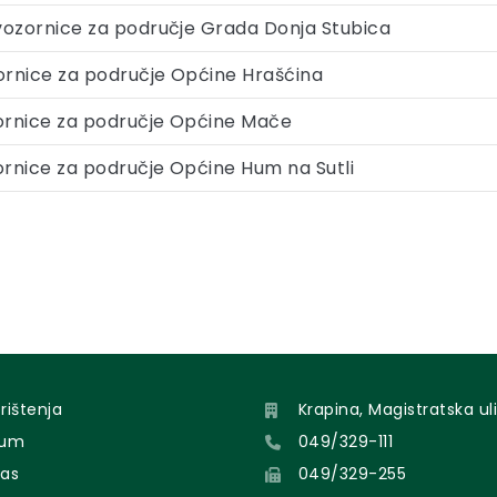
vozornice za područje Grada Donja Stubica
ornice za područje Općine Hrašćina
ornice za područje Općine Mače
rnice za područje Općine Hum na Sutli
orištenja
Krapina, Magistratska uli
sum
049/329-111
nas
049/329-255