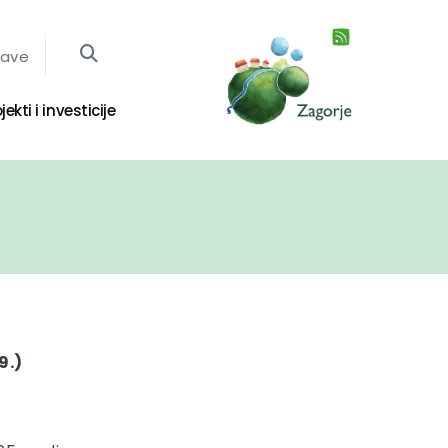
jave
jekti i investicije
9.)