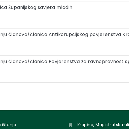
nica Županijskog savjeta mladih
anju članova/članica Antikorupcijskog povjerenstva K
anju članova/članica Povjerenstva za ravnopravnost 
orištenja
Krapina, Magistratska uli