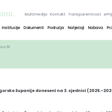
Multimedija
Kontakt
Transparentnost
ePri
Institucije
Dokumenti
Područja
Natječaji
Nabava
Pro
nica ŽS
orske županije doneseni na 3. sjednici (2025.-202