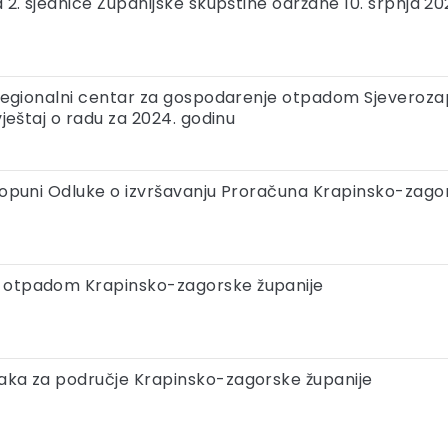
sa 2. sjednice Županijske skupštine održane 10. srpnja 2
 – regionalni centar za gospodarenje otpadom Sjeveroza
zvještaj o radu za 2024. godinu
 dopuni Odluke o izvršavanju Proračuna Krapinsko-zago
a otpadom Krapinsko-zagorske županije
raka za područje Krapinsko-zagorske županije