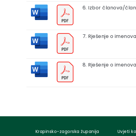
6. Izbor članova/čla
7. Rješenje o imenov
8. Rješenje o imenov
Krapinsko-zagorska županija
Uvjeti k