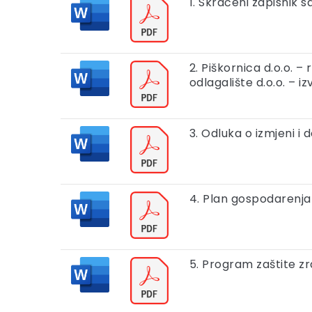
1. Skraćeni zapisnik 
2. Piškornica d.o.o.
odlagalište d.o.o. – i
3. Odluka o izmjeni i
4. Plan gospodarenj
5. Program zaštite z