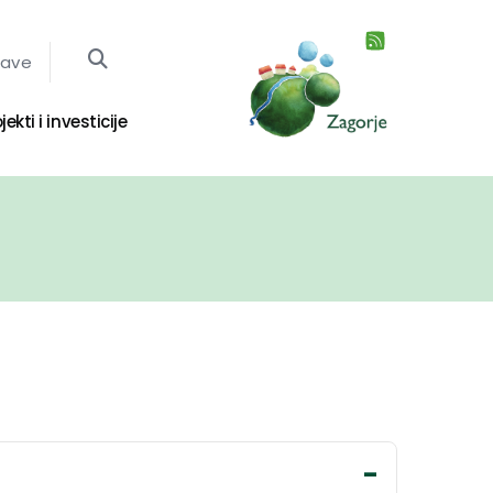
jave
jekti i investicije