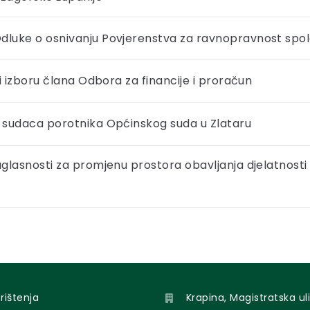
Odluke o osnivanju Povjerenstva za ravnopravnost spo
 i izboru člana Odbora za financije i proračun
u sudaca porotnika Općinskog suda u Zlataru
uglasnosti za promjenu prostora obavljanja djelatnosti 
orištenja
Krapina, Magistratska uli