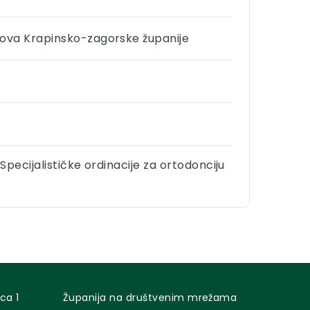
lova Krapinsko-zagorske županije
Specijalističke ordinacije za ortodonciju
ca 1
Županija na društvenim mrežama