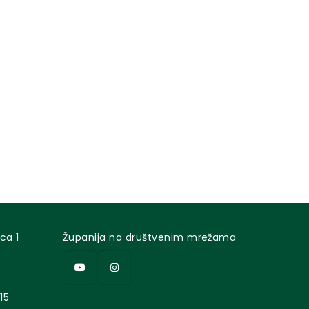
ca 1
Županija na društvenim mrežama
15