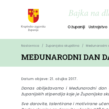
O županiji
Ustrojstvo
Naslovnica
Županijska skupština
Međunarodni d
MEĐUNARODNI DAN D
Datum objave: 21. ožujka 2017.
Danas obilježavamo i Međunarodni dan da
županijskih stipendija koje je Županijska sku
Sve darovite, talentirane i motivirane uče