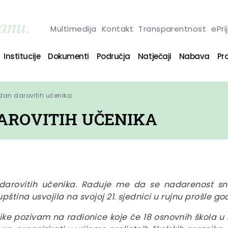
Multimedija
Kontakt
Transparentnost
ePri
Institucije
Dokumenti
Područja
Natječaji
Nabava
Pro
an darovitih učenika
AROVITIH UČENIKA
rovitih učenika. Raduje me da se nadarenost snaž
pština usvojila na svojoj 21. sjednici u rujnu prošle go
nike pozivam na radionice koje će 18 osnovnih škola u