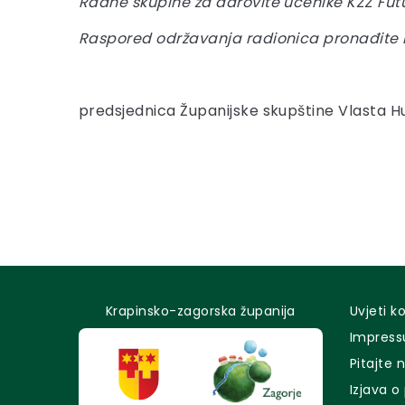
Radne skupine za darovite učenike KZŽ Futura
Raspored održavanja radionica pronađite
predsjednica Županijske skupštine Vlasta Hu
Krapinsko-zagorska županija
Uvjeti k
Impres
Pitajte 
Izjava o