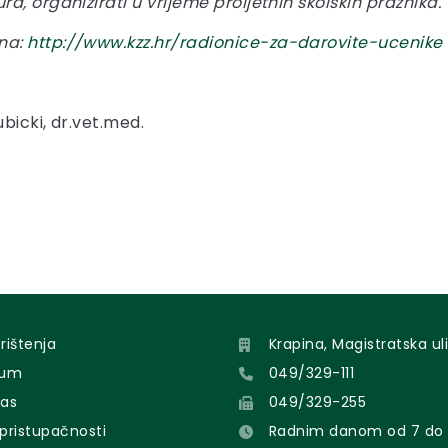
, organizirati u vrijeme proljetnih školskih praznika.
 na:
http://www.kzz.hr/radionice-za-darovite-ucenike
bicki, dr.vet.med.
orištenja
Krapina, Magistratska uli
sum
049/329-111
nas
049/329-255
 pristupačnosti
Radnim danom od 7 do 