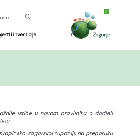
jave
jekti i investicije
nije ističe u novom pravilniku o dodjeli
dine.
 Krapinsko-zagorskoj županiji, na preporuku