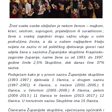
Život svake osobe obilježen je nekom ženom – majkom,
kćeri, sestrom, suprugom, prijateljicom ili suradnicom.;
žene u svakoj zajednici imaju važnu ulogu u svim
područjima života, a da u našem najljepšem frtalju
svijeta ne zaziru ni od političkog djelovanja govori rast
udjela žena u sazivima Županijske skupštine Krapinsko-
zagorske županije, naime žene su od 1993. do 1997.
godine činile 2,5% Skupštine, dok danas čine 37%
saziva.
Podsjećam kako je u prvom s
azivu Županijske skupštine
(1993.-1997.) djelovala 1 članica, u drugom sazivu
(1997.-2001) 4 članice, u trećem (2001.-2005.) 5
članica, u četvrtom (2005.-2009.) 8 članica, petom
(2009.-2013.) 11 članica te šestom (2013.-2017.) 12
članica. U trenutnom sazivu Skupštine ima 15 članica.
Članicama Županijske skupštine, vijećnicama općinskih i