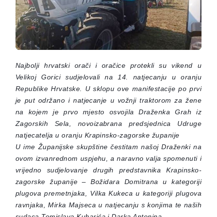
Najbolji hrvatski orači i oračice protekli su vikend u
Velikoj Gorici sudjelovali na 14. natjecanju u oranju
Republike Hrvatske. U sklopu ove manifestacije po prvi
je put održano i natjecanje u vožnji traktorom za žene
na kojem je prvo mjesto osvojila Draženka Grah iz
Zagorskih Sela, novoizabrana predsjednica Udruge
natjecatelja u oranju Krapinsko-zagorske županije
U ime Županijske skupštine čestitam našoj Draženki na
ovom izvanrednom uspjehu, a naravno valja spomenuti i
vrijedno sudjelovanje drugih predstavnika Krapinsko-
zagorske županije – Božidara Domitrana u kategoriji
plugova premetnjaka, Vilka Kukeca u kategoriji plugova
ravnjaka, Mirka Majseca u natjecanju s konjima te naših
sudaca Tomislava Kuharića i Darka Antonina.