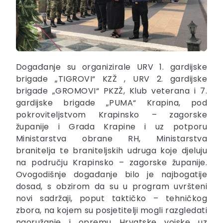
Događanje su organizirale URV 1. gardijske
brigade „TIGROVI“ KZŽ , URV 2. gardijske
brigade „GROMOVI“ PKZŽ, Klub veterana i 7.
gardijske brigade „PUMA“ Krapina, pod
pokroviteljstvom Krapinsko – zagorske
županije i Grada Krapine i uz potporu
Ministarstva obrane RH, Ministarstva
branitelja te braniteljskih udruga koje djeluju
na području Krapinsko – zagorske županije.
Ovogodišnje događanje bilo je najbogatije
dosad, s obzirom da su u program uvršteni
novi sadržaji, poput taktičko – tehničkog
zbora, na kojem su posjetitelji mogli razgledati
naoružanje i opremu Hrvatske vojske uz