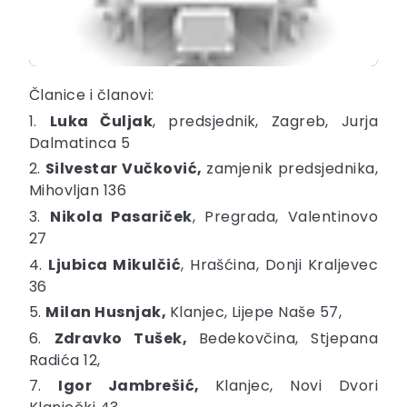
Članice i članovi:
1.
Luka Čuljak
, predsjednik, Zagreb, Jurja
Dalmatinca 5
2.
Silvestar Vučković,
zamjenik predsjednika,
Mihovljan 136
3.
Nikola Pasariček
, Pregrada, Valentinovo
27
4.
Ljubica Mikulčić
, Hrašćina, Donji Kraljevec
36
5.
Milan Husnjak,
Klanjec, Lijepe Naše 57,
6.
Zdravko Tušek,
Bedekovčina, Stjepana
Radića 12,
7.
Igor Jambrešić,
Klanjec, Novi Dvori