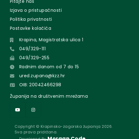
Pitajte nas
Izjava o pristupačnosti
Politika privatnosti
Postavke kolačića
Krapina, Magistratska ulica 1
049/329-111
049/329-255
Radnim danom od 7 do 15
ured.zupana@kzz.hr
OIB: 20042466298
Županija na društvenim mrežama
Copyright © Krapinsko-zagorska županija 2026.
Sva prava pridržana.
Morgan Code
Developed By