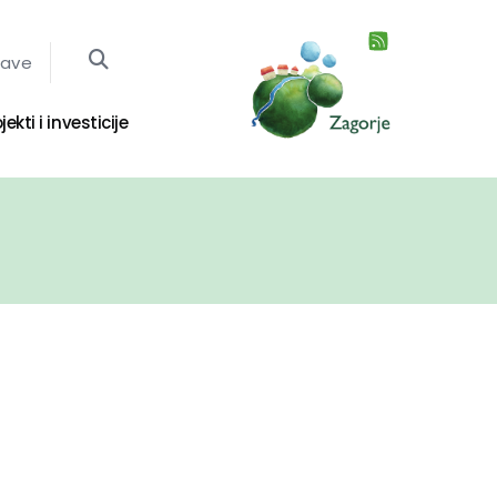
jave
jekti i investicije