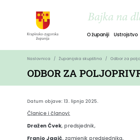
O županiji
Ustrojstvo
Naslovnica
Županijska skupština
Odbor za polj
ODBOR ZA POLJOPRIV
Datum objave: 13. lipnja 2025.
Članice i članovi:
Dražen Čvek
, predsjednik,
Franjo Jagić
, zamjenik predsjednika,