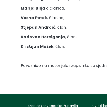
Marija Biljak
, članica,
Vesna Petek
, članica,
Stjepan Androić
, član,
Radovan Hercigonja
, član,
Kristijan Mužek
, član.
Poveznice na materijale i zapisnike sa sjed
Krapinsko-zagorska županija
Uvjeti k