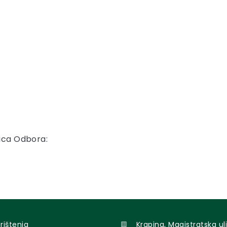
nica Odbora:
orištenja
Krapina, Magistratska uli