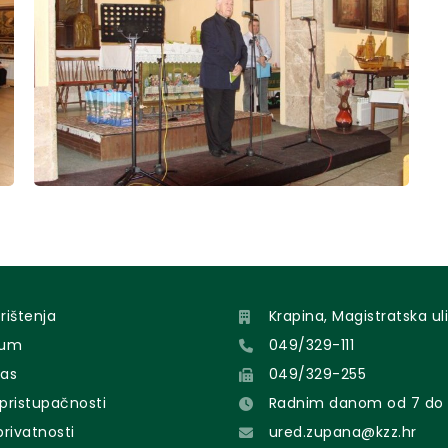
orištenja
Krapina, Magistratska uli
sum
049/329-111
nas
049/329-255
 pristupačnosti
Radnim danom od 7 do 
 privatnosti
ured.zupana@kzz.hr