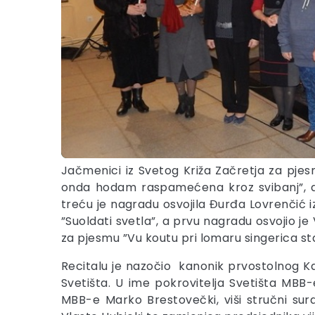
Jačmenici iz Svetog Križa Začretja za pjes
onda hodam raspamećena kroz svibanj”, a p
treću je nagradu osvojila Đurđa Lovrenčić i
”Suoldati svetla”, a prvu nagradu osvojio
za pjesmu ”Vu koutu pri lomaru singerica star
Recitalu je nazočio kanonik prvostolnog Ka
Svetišta. U ime pokrovitelja Svetišta MBB-e
MBB-e Marko Brestovečki, viši stručni sur