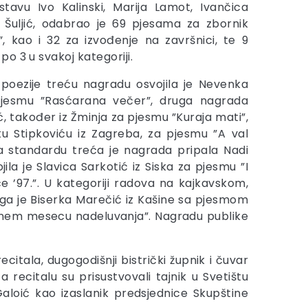
astavu Ivo Kalinski, Marija Lamot, Ivančica
Šuljić, odabrao je 69 pjesama za zbornik
”, kao i 32 za izvođenje na završnici, te 9
o 3 u svakoj kategoriji.
 poezije treću nagradu osvojila je Nevenka
pjesmu ”Rasćarana večer”, druga nagrada
ić, također iz Žminja za pjesmu ”Kuraja mati”,
u Stipkoviću iz Zagreba, za pjesmu ”A val
a standardu treća je nagrada pripala Nadi
a je Slavica Sarkotić iz Siska za pjesmu ”I
 ’97.”. U kategoriji radova na kajkavskom,
ruga je Biserka Marečić iz Kašine sa pjesmom
osnem mesecu nadeluvanja”. Nagradu publike
tala, dugogodišnji bistrički župnik i čuvar
 recitalu su prisustvovali tajnik u Svetištu
aloić kao izaslanik predsjednice Skupštine