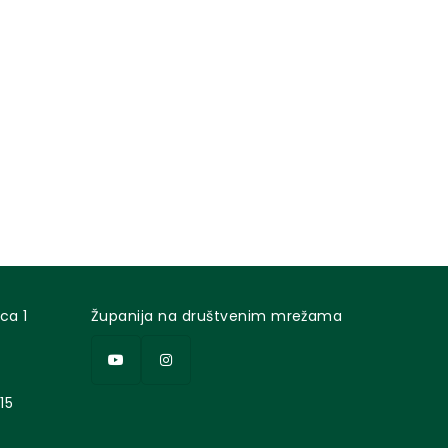
ca 1
Županija na društvenim mrežama
15