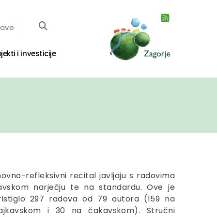
jave
jekti i investicije
ovno-refleksivni recital javljaju s radovima
avskom narječju te na standardu. Ove je
ristiglo 297 radova od 79 autora (159 na
ajkavskom i 30 na čakavskom). Stručni