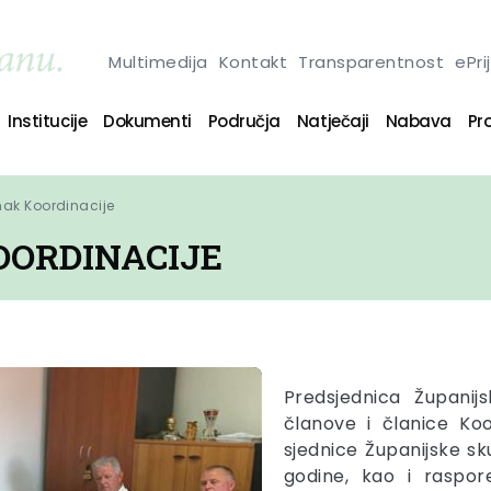
Multimedija
Kontakt
Transparentnost
ePri
Institucije
Dokumenti
Područja
Natječaji
Nabava
Pro
ak Koordinacije
OORDINACIJE
Predsjednica Županij
članove i članice Ko
sjednice Županijske sku
godine, kao i raspor