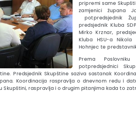
pripremi same Skupštin
zamjenici župana J
potpredsjednik Žup
predsjednik Kluba SD
Mirko Krznar, predsje
Kluba HSU-a Nikola 
Hohnjec te predstavni
Prema Poslovniku 
potpredsjednici Sku
tine. Predsjednik Skupštine saziva sastanak Koordinac
župana. Koordinacija raspravlja o dnevnom redu i da
Skupštini, raspravlja i o drugim pitanjima kada to zatr