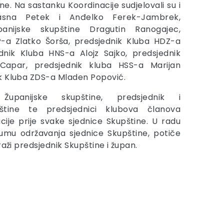
e. Na sastanku Koordinacije sudjelovali su i
asna Petek i Anđelko Ferek-Jambrek,
anijske skupštine Dragutin Ranogajec,
P-a Zlatko Šorša, predsjednik Kluba HDZ-a
dnik Kluba HNS-a Alojz Sajko, predsjednik
Capar, predsjednik kluba HSS-a Marijan
k Kluba ZDS-a Mladen Popović.
Županijske skupštine, predsjednik i
pštine te predsjednici klubova članova
ije prije svake sjednice Skupštine. U radu
tumu održavanja sjednice Skupštine, potiče
aži predsjednik Skupštine i župan.