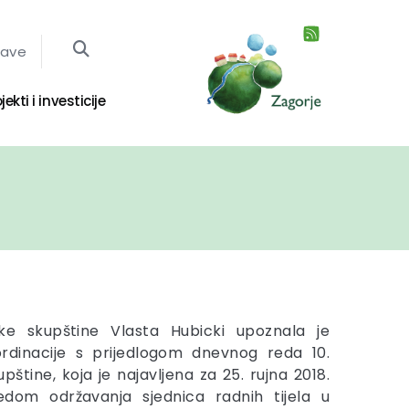
jave
jekti i investicije
ske skupštine Vlasta Hubicki upoznala je
ordinacije s prijedlogom dnevnog reda 10.
pštine, koja je najavljena za 25. rujna 2018.
edom održavanja sjednica radnih tijela u