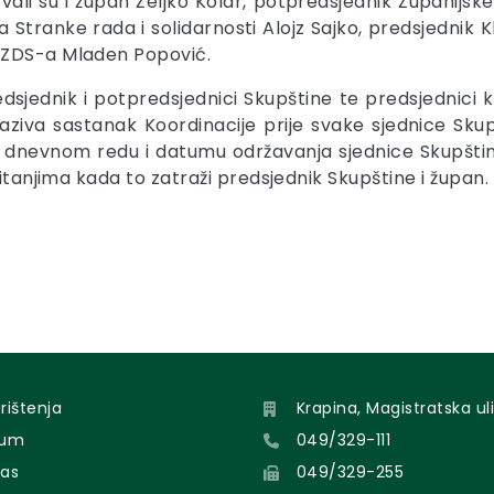
vali su i župan Željko Kolar, potpredsjednik Županijs
 Stranke rada i solidarnosti Alojz Sajko, predsjednik
a ZDS-a Mladen Popović.
dsjednik i potpredsjednici Skupštine te predsjednici 
aziva sastanak Koordinacije prije svake sjednice Skupš
 o dnevnom redu i datumu održavanja sjednice Skupštin
pitanjima kada to zatraži predsjednik Skupštine i župan.
orištenja
Krapina, Magistratska uli
sum
049/329-111
nas
049/329-255