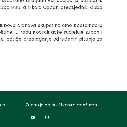
ke skupštine Dragutin Ranogajec, predsjednik
 Kluba HSU-a Nikola Capar, predsjednik Kluba
klubova članova Skupštine čine Koordinaciju
tine. U radu Koordinacije sudjeluje župan i
e, potiče predlaganje određenih pitanja za
ca 1
Županija na društvenim mrežama