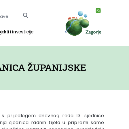
jave
jekti i investicije
ANICA ŽUPANIJSKE
e s prijedlogom dnevnog reda 13. sjednice
nja sjednica radnih tijela u pripremi same